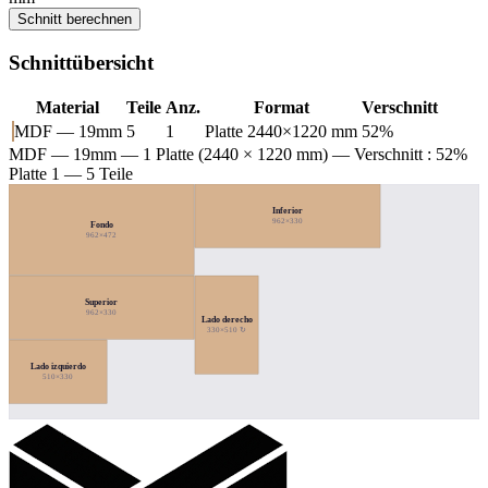
Schnitt berechnen
Schnittübersicht
Material
Teile
Anz.
Format
Verschnitt
MDF — 19mm
5
1
Platte 2440×1220 mm
52%
MDF — 19mm
— 1 Platte (2440 × 1220 mm) — Verschnitt : 52%
Platte 1 — 5 Teile
Inferior
962×330
Fondo
962×472
Superior
962×330
Lado derecho
330×510 ↻
Lado izquierdo
510×330