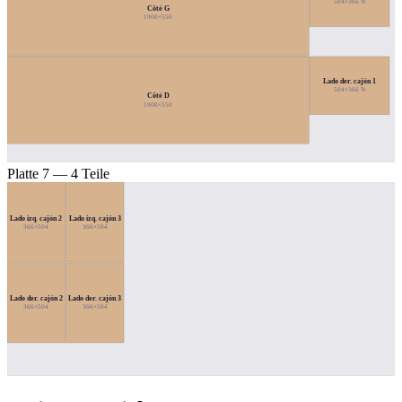
504×366 ↻
Côté G
1900×550
Lado der. cajón 1
504×366 ↻
Côté D
1900×550
Platte 7 — 4 Teile
Lado izq. cajón 2
Lado izq. cajón 3
366×504
366×504
Lado der. cajón 2
Lado der. cajón 3
366×504
366×504