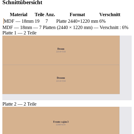
Schnittübersicht
Material
Teile
Anz.
Format
Verschnitt
MDF — 18mm
19
7
Platte 2440×1220 mm
6%
MDF — 18mm
— 7 Platten (2440 × 1220 mm) — Verschnitt : 6%
Platte 1 — 2 Teile
Dessus
2214×550
Dessous
2214×550
Platte 2 — 2 Teile
Frente cajón 3
2208×619