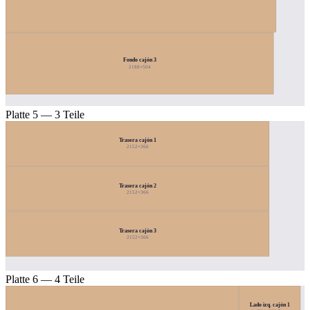
Fondo cajón 3
2188×504
Platte 5 — 3 Teile
Trasera cajón 1
2152×366
Trasera cajón 2
2152×366
Trasera cajón 3
2152×366
Platte 6 — 4 Teile
Lado izq. cajón 1