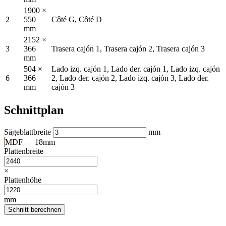
1900 ×
2
550
Côté G, Côté D
mm
2152 ×
3
366
Trasera cajón 1, Trasera cajón 2, Trasera cajón 3
mm
504 ×
Lado izq. cajón 1, Lado der. cajón 1, Lado izq. cajón
6
366
2, Lado der. cajón 2, Lado izq. cajón 3, Lado der.
mm
cajón 3
Schnittplan
Sägeblattbreite
mm
MDF — 18mm
Plattenbreite
×
Plattenhöhe
mm
Schnitt berechnen