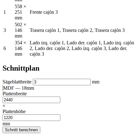
558 ×
1
251
Frente cajón 3
mm
502 ×
3
146
Trasera cajón 1, Trasera cajón 2, Trasera cajón 3
mm
354 ×
Lado izq. cajón 1, Lado der. cajón 1, Lado izq. cajón
6
146
2, Lado der. cajón 2, Lado izq. cajón 3, Lado der.
mm
cajón 3
Schnittplan
Sägeblattbreite
mm
MDF — 18mm
Plattenbreite
×
Plattenhöhe
mm
Schnitt berechnen