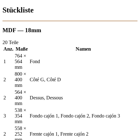
Stückliste
MDF — 18mm
20 Teile
Anz.
Maße
Namen
764 ×
1
564
Fond
mm
800 ×
2
400
Côté G, Côté D
mm
564 ×
2
400
Dessus, Dessous
mm
538 ×
3
354
Fondo cajón 1, Fondo cajón 2, Fondo cajón 3
mm
558 ×
2
252
Frente cajón 1, Frente cajón 2
mm