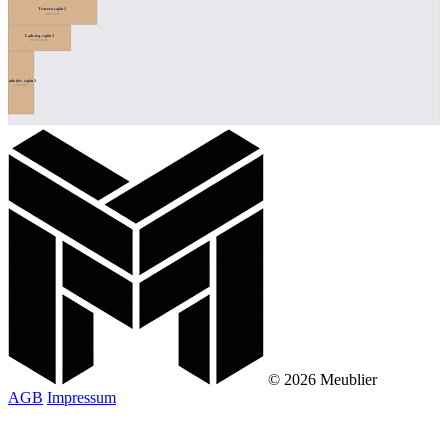
Trasera cajón 3
502×146
Lado izq. cajón 3
354×146 ↻
Lado der. cajón 3
146×354
© 2026 Meublier
AGB
Impressum