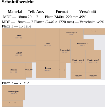
Schnittübersicht
Material
Teile
Anz.
Format
Verschnitt
MDF — 18mm
20
2
Platte 2440×1220 mm
49%
MDF — 18mm
— 2 Platten (2440 × 1220 mm) — Verschnitt : 49%
Platte 1 — 15 Teile
Trasera cajón 1
502×146
Frente cajón 1
558×252
Côté G
800×400
Fond
Frente cajón 3
558×251
564×764
Frente cajón 2
252×558 ↻
Côté D
800×400
Fondo cajón 1
Fondo cajón 2
354×538 ↻
354×538 ↻
Dessus
Dessous
Lado der. cajón 2
Lado izq. cajón 2
564×400
146×354
146×354
564×400
Lado izq. cajón 1
Lado der. cajón 1
354×146 ↻
354×146 ↻
Platte 2 — 5 Teile
Fondo cajón 3
538×354
Trasera cajón 2
502×146