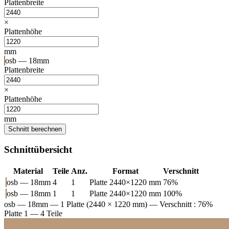
Plattenbreite
×
Plattenhöhe
mm
osb — 18mm
Plattenbreite
×
Plattenhöhe
mm
Schnitt berechnen
Schnittübersicht
Material
Teile
Anz.
Format
Verschnitt
osb — 18mm
4
1
Platte 2440×1220 mm
76%
osb — 18mm
1
1
Platte 2440×1220 mm
100%
osb — 18mm
— 1 Platte (2440 × 1220 mm) — Verschnitt : 76%
Platte 1 — 4 Teile