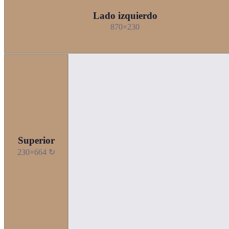
Lado izquierdo
870×230
Superior
230×664 ↻