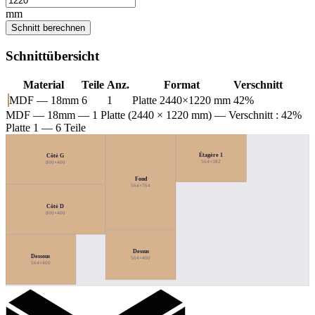
mm
Schnitt berechnen
Schnittübersicht
Material
Teile
Anz.
Format
Verschnitt
MDF — 18mm
6
1
Platte 2440×1220 mm
42%
MDF — 18mm
— 1 Platte (2440 × 1220 mm) — Verschnitt : 42%
Platte 1 — 6 Teile
Étagère 1
Côté G
564×382
800×400
Fond
564×764
Côté D
800×400
Dessus
Dessous
564×400
564×400