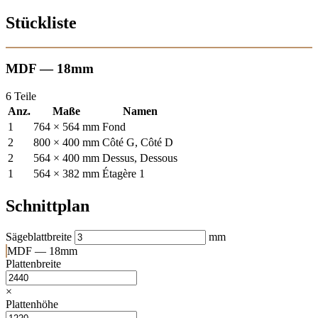
Stückliste
MDF — 18mm
6 Teile
Anz.
Maße
Namen
1
764 × 564 mm
Fond
2
800 × 400 mm
Côté G, Côté D
2
564 × 400 mm
Dessus, Dessous
1
564 × 382 mm
Étagère 1
Schnittplan
Sägeblattbreite
mm
MDF — 18mm
Plattenbreite
×
Plattenhöhe