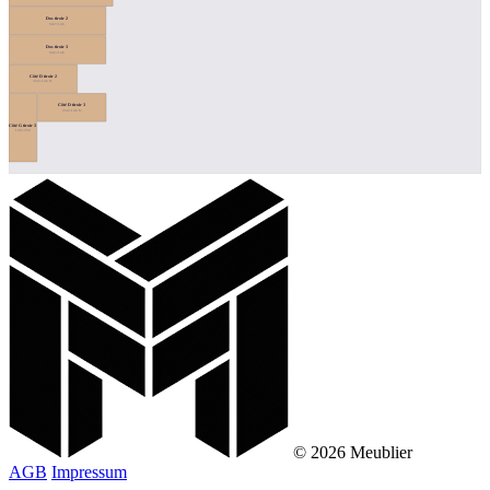
Dos tiroir 2
502×146
Dos tiroir 3
502×146
Côté D tiroir 2
354×146 ↻
Côté D tiroir 3
354×146 ↻
Côté G tiroir 3
146×354
© 2026 Meublier
AGB
Impressum