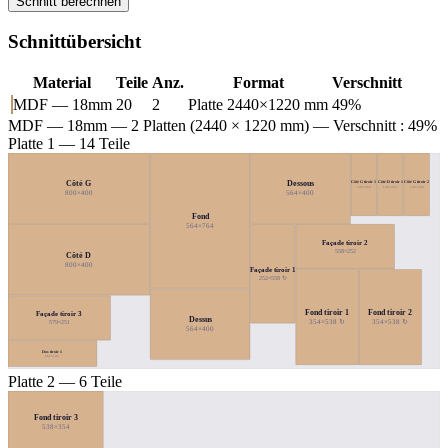
Schnitt berechnen
Schnittübersicht
Material
Teile
Anz.
Format
Verschnitt
MDF — 18mm
20
2
Platte 2440×1220 mm
49%
MDF — 18mm
— 2 Platten (2440 × 1220 mm) — Verschnitt : 49%
Platte 1 — 14 Teile
Côté G
Dessous
Côté G tiroir 1
Côté D tiroir 1
Côté G tiroir 2
146×354
146×354
146×354
800×400
564×400
Fond
564×764
Façade tiroir 2
558×252
Côté D
800×400
Façade tiroir 1
252×558 ↻
Fond tiroir 1
Fond tiroir 2
Façade tiroir 3
Dessus
354×538 ↻
354×538 ↻
579×251
564×400
Dos tiroir 1
502×146
Platte 2 — 6 Teile
Fond tiroir 3
538×354