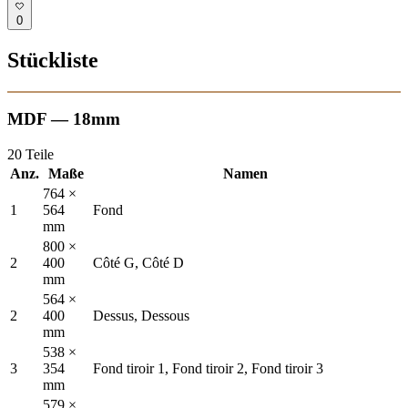
0
Stückliste
MDF — 18mm
20 Teile
Anz.
Maße
Namen
764 ×
1
564
Fond
mm
800 ×
2
400
Côté G, Côté D
mm
564 ×
2
400
Dessus, Dessous
mm
538 ×
3
354
Fond tiroir 1, Fond tiroir 2, Fond tiroir 3
mm
579 ×