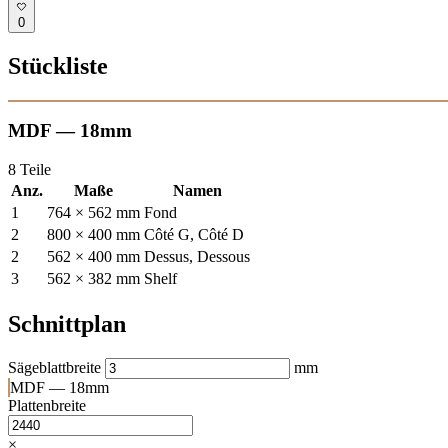
0
Stückliste
MDF — 18mm
8 Teile
Anz.
Maße
Namen
1
764 × 562 mm
Fond
2
800 × 400 mm
Côté G, Côté D
2
562 × 400 mm
Dessus, Dessous
3
562 × 382 mm
Shelf
Schnittplan
Sägeblattbreite
mm
MDF — 18mm
Plattenbreite
×