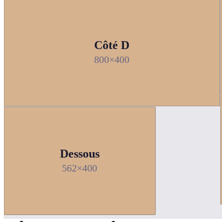
Côté D
800×400
Dessous
562×400