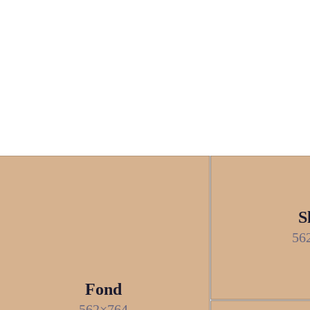
S
56
Fond
562×764