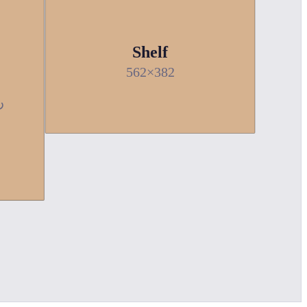
Shelf
562×382
↻