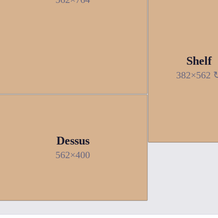
Shelf
382×562 
Dessus
562×400