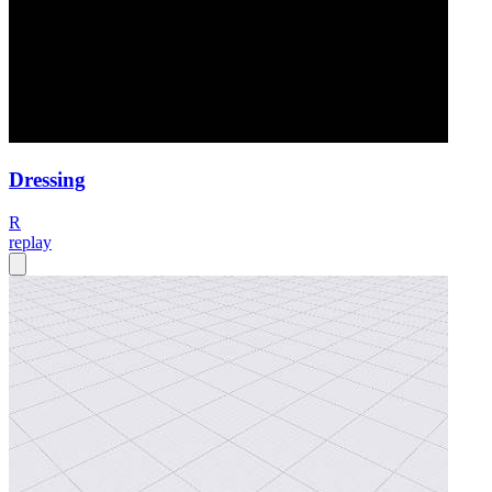
Dressing
R
replay