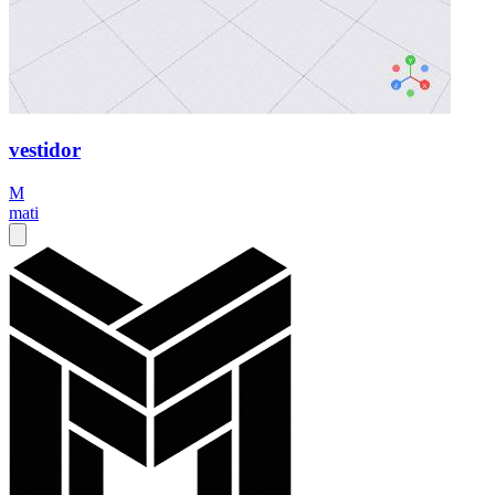
vestidor
M
mati