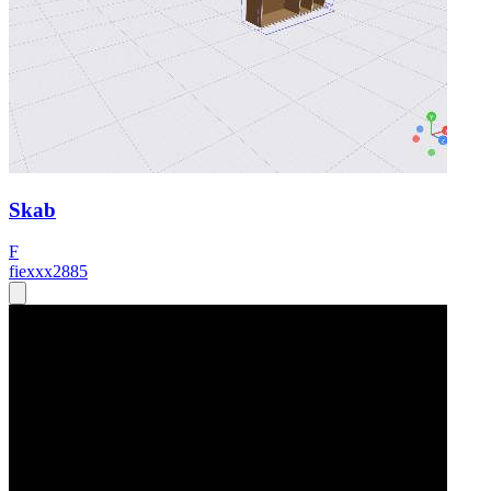
Skab
F
fiexxx2885