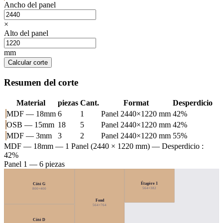
Ancho del panel
×
Alto del panel
mm
Calcular corte
Resumen del corte
Material
piezas
Cant.
Format
Desperdicio
MDF — 18mm
6
1
Panel 2440×1220 mm
42%
OSB — 15mm
18
5
Panel 2440×1220 mm
42%
MDF — 3mm
3
2
Panel 2440×1220 mm
55%
MDF — 18mm
— 1 Panel (2440 × 1220 mm) — Desperdicio :
42%
Panel 1 — 6 piezas
Étagère 1
Côté G
564×382
800×400
Fond
564×764
Côté D