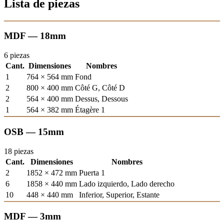
Lista de piezas
MDF — 18mm
6 piezas
Cant.
Dimensiones
Nombres
1
764 × 564 mm
Fond
2
800 × 400 mm
Côté G, Côté D
2
564 × 400 mm
Dessus, Dessous
1
564 × 382 mm
Étagère 1
OSB — 15mm
18 piezas
Cant.
Dimensiones
Nombres
2
1852 × 472 mm
Puerta 1
6
1858 × 440 mm
Lado izquierdo, Lado derecho
10
448 × 440 mm
Inferior, Superior, Estante
MDF — 3mm