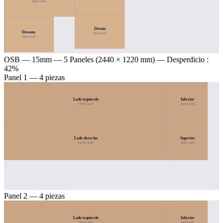
800×400
Dessus
Dessous
564×400
564×400
OSB — 15mm
— 5 Paneles (2440 × 1220 mm) — Desperdicio :
42%
Panel 1 — 4 piezas
Lado izquierdo
Inferior
1858×440
448×440
Lado derecho
Superior
1858×440
448×440
Panel 2 — 4 piezas
Lado izquierdo
Inferior
1858×440
448×440