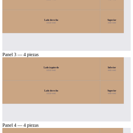
Lado derecho
Superior
1858×440
448×440
Panel 3 — 4 piezas
Lado izquierdo
Inferior
1858×440
448×440
Lado derecho
Superior
1858×440
448×440
Panel 4 — 4 piezas