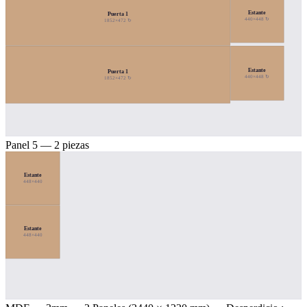
Estante
Puerta 1
440×448 ↻
1852×472 ↻
Estante
Puerta 1
440×448 ↻
1852×472 ↻
Panel 5 — 2 piezas
Estante
448×440
Estante
448×440