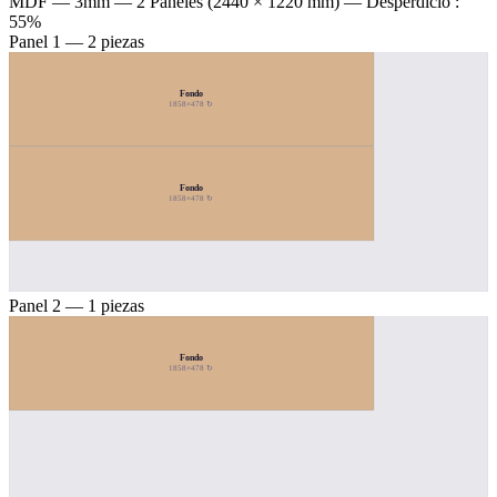
MDF — 3mm
— 2 Paneles (2440 × 1220 mm) — Desperdicio :
55%
Panel 1 — 2 piezas
Fondo
1858×478 ↻
Fondo
1858×478 ↻
Panel 2 — 1 piezas
Fondo
1858×478 ↻