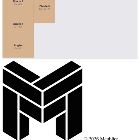
Planche 3
564×400
Planche 6
382×564 ↻
Planche 4
564×400
Étagère
564×382
© 2026 Meublier