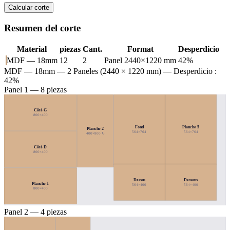
Calcular corte
Resumen del corte
Material
piezas
Cant.
Format
Desperdicio
MDF — 18mm
12
2
Panel 2440×1220 mm
42%
MDF — 18mm
— 2 Paneles (2440 × 1220 mm) — Desperdicio :
42%
Panel 1 — 8 piezas
Côté G
800×400
Fond
Planche 5
Planche 2
564×764
564×764
400×800 ↻
Côté D
800×400
Dessus
Dessous
Planche 1
564×400
564×400
800×400
Panel 2 — 4 piezas