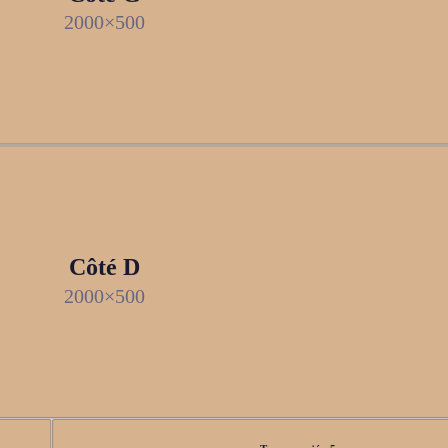
2000×500
Côté D
2000×500