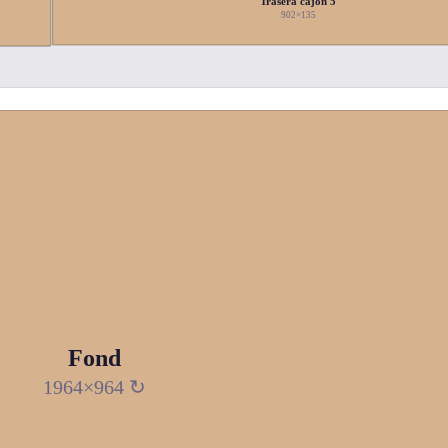
Trasera cajón 5
902×135
Fond
1964×964 ↻