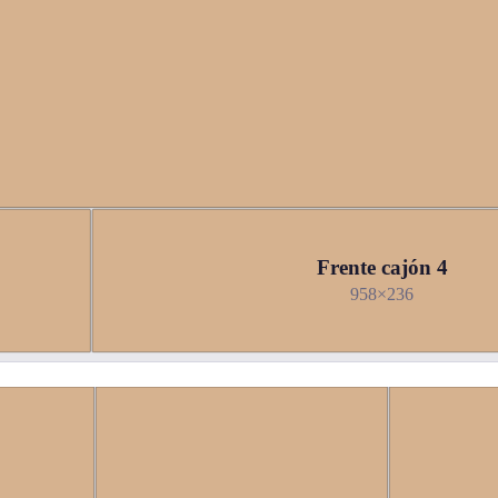
Frente cajón 4
958×236