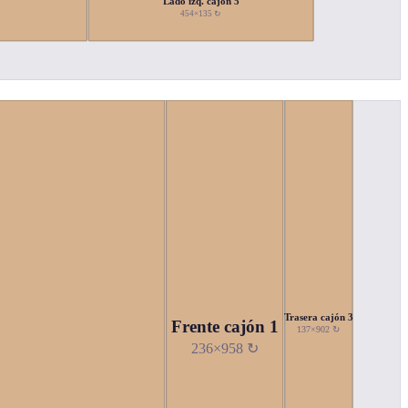
Lado izq. cajón 5
454×135 ↻
Trasera cajón 3
Frente cajón 1
137×902 ↻
236×958 ↻