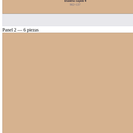
Trasera cajón 4
902×137
Panel 2 — 6 piezas