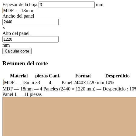
Espesor de la hoja
mm
MDF — 18mm
Ancho del panel
×
Alto del panel
mm
Calcular corte
Resumen del corte
Material
piezas
Cant.
Format
Desperdicio
MDF — 18mm
33
4
Panel 2440×1220 mm
10%
MDF — 18mm
— 4 Paneles (2440 × 1220 mm) — Desperdicio : 10
Panel 1 — 11 piezas