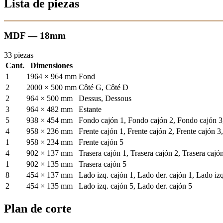
Lista de piezas
MDF — 18mm
33 piezas
Cant.
Dimensiones
1
1964 × 964 mm
Fond
2
2000 × 500 mm
Côté G, Côté D
2
964 × 500 mm
Dessus, Dessous
3
964 × 482 mm
Estante
5
938 × 454 mm
Fondo cajón 1, Fondo cajón 2, Fondo cajón 3
4
958 × 236 mm
Frente cajón 1, Frente cajón 2, Frente cajón 3
1
958 × 234 mm
Frente cajón 5
4
902 × 137 mm
Trasera cajón 1, Trasera cajón 2, Trasera cajó
1
902 × 135 mm
Trasera cajón 5
8
454 × 137 mm
Lado izq. cajón 1, Lado der. cajón 1, Lado izq
2
454 × 135 mm
Lado izq. cajón 5, Lado der. cajón 5
Plan de corte