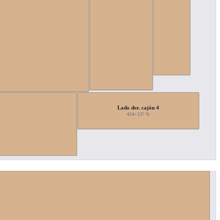
Lado der. cajón 4
454×137 ↻