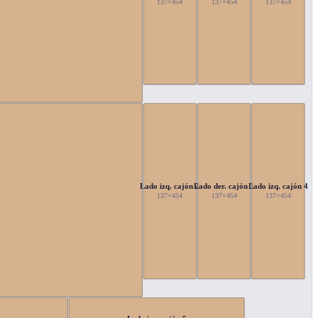
137×454
137×454
137×454
Lado izq. cajón 2
Lado der. cajón 3
Lado izq. cajón 4
137×454
137×454
137×454