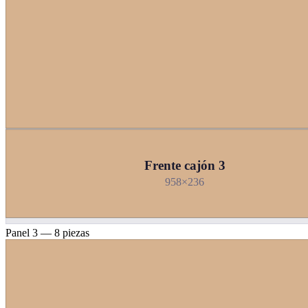
Frente cajón 3
958×236
Panel 3 — 8 piezas