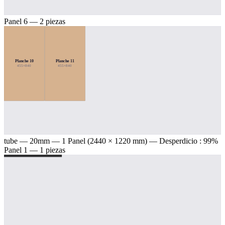
Panel 6 — 2 piezas
Planche 10
Planche 11
455×840
455×840
tube — 20mm
— 1 Panel (2440 × 1220 mm) — Desperdicio : 99%
Panel 1 — 1 piezas