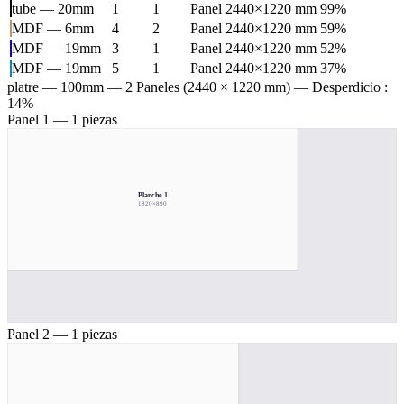
tube — 20mm
1
1
Panel 2440×1220 mm
99%
MDF — 6mm
4
2
Panel 2440×1220 mm
59%
MDF — 19mm
3
1
Panel 2440×1220 mm
52%
MDF — 19mm
5
1
Panel 2440×1220 mm
37%
platre — 100mm
— 2 Paneles (2440 × 1220 mm) — Desperdicio :
14%
Panel 1 — 1 piezas
Planche 1
1820×890
Panel 2 — 1 piezas