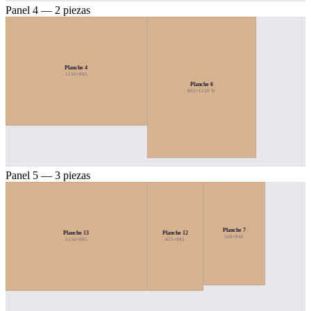
Panel 4 — 2 piezas
Planche 4
1150×885
Planche 6
885×1150 ↻
Panel 5 — 3 piezas
Planche 7
Planche 13
Planche 12
500×840
1150×885
455×885