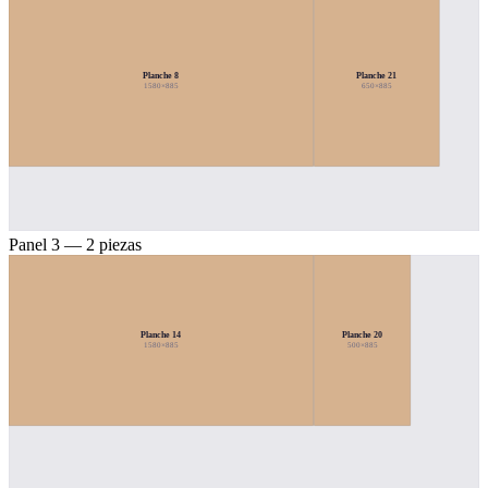
Planche 8
Planche 21
1580×885
650×885
Panel 3 — 2 piezas
Planche 14
Planche 20
1580×885
500×885