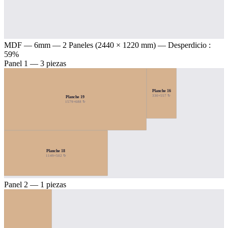
MDF — 6mm
— 2 Paneles (2440 × 1220 mm) — Desperdicio :
59%
Panel 1 — 3 piezas
Planche 16
330×557 ↻
Planche 19
1579×688 ↻
Planche 18
1149×502 ↻
Panel 2 — 1 piezas