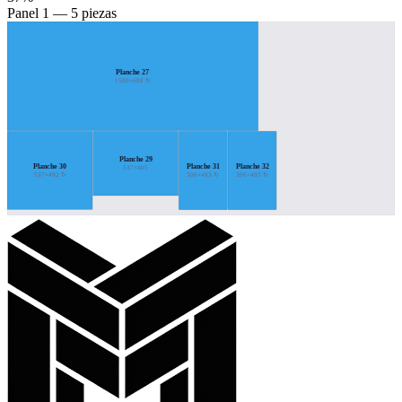
Panel 1 — 5 piezas
Planche 27
1580×688 ↻
Planche 29
Planche 30
Planche 31
Planche 32
537×405
537×492 ↻
306×493 ↻
306×493 ↻