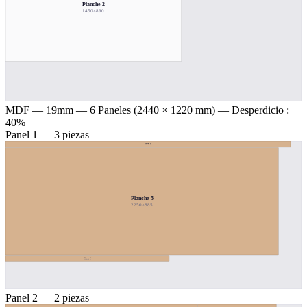
Planche 2
1450×890
MDF — 19mm
— 6 Paneles (2440 × 1220 mm) — Desperdicio :
40%
Panel 1 — 3 piezas
Planche 23
2350×50 ↻
Planche 5
2250×885
Planche 22
1350×50 ↻
Panel 2 — 2 piezas