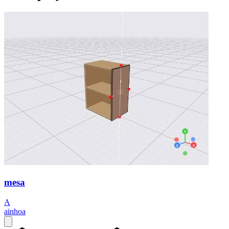
mesa
A
ainhoa