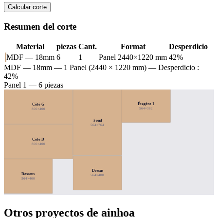
Calcular corte
Resumen del corte
Material
piezas
Cant.
Format
Desperdicio
MDF — 18mm
6
1
Panel 2440×1220 mm
42%
MDF — 18mm
— 1 Panel (2440 × 1220 mm) — Desperdicio :
42%
Panel 1 — 6 piezas
Étagère 1
Côté G
564×382
800×400
Fond
564×764
Côté D
800×400
Dessus
Dessous
564×400
564×400
Otros proyectos de ainhoa