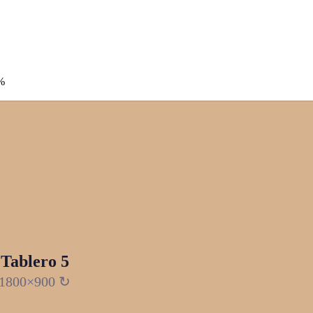
%
Tablero 5
1800×900 ↻