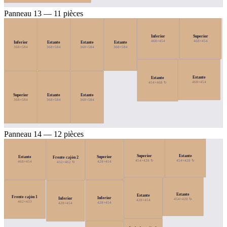
Panneau 13 — 11 pièces
Inferior
Superior
468×454
468×454
Inferior
Estante
Estante
Estante
368×584
368×584
368×584
368×584
Estante
Estante
468×454
454×468 ↻
Superior
Estante
Estante
368×584
368×584
368×584
Panneau 14 — 12 pièces
Superior
Estante
Estante
Superior
Frente cajón 2
454×428 ↻
454×428 ↻
468×454
428×454
432×462 ↻
Estante
Estante
Frente cajón 1
Inferior
Inferior
454×428 ↻
428×454
462×433
428×454
428×454