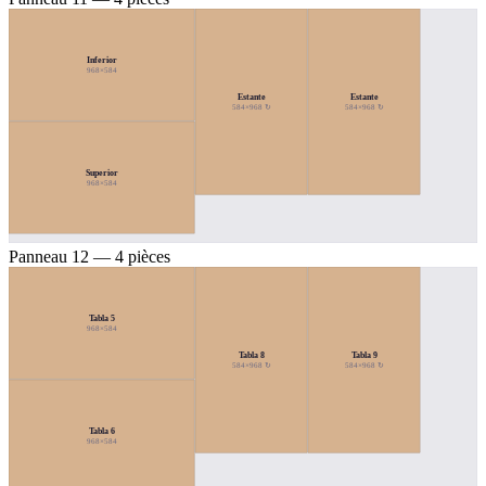
Inferior
968×584
Estante
Estante
584×968 ↻
584×968 ↻
Superior
968×584
Panneau 12 — 4 pièces
Tabla 5
968×584
Tabla 8
Tabla 9
584×968 ↻
584×968 ↻
Tabla 6
968×584