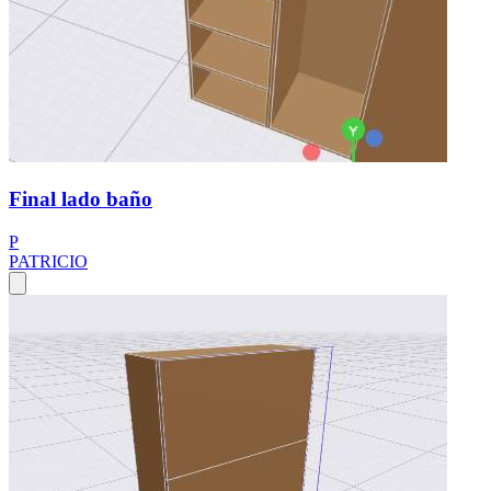
Final lado baño
P
PATRICIO