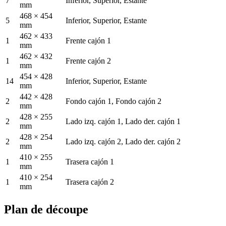
7
Inferior, Superior, Estante
mm
468 × 454
5
Inferior, Superior, Estante
mm
462 × 433
1
Frente cajón 1
mm
462 × 432
1
Frente cajón 2
mm
454 × 428
14
Inferior, Superior, Estante
mm
442 × 428
2
Fondo cajón 1, Fondo cajón 2
mm
428 × 255
2
Lado izq. cajón 1, Lado der. cajón 1
mm
428 × 254
2
Lado izq. cajón 2, Lado der. cajón 2
mm
410 × 255
1
Trasera cajón 1
mm
410 × 254
1
Trasera cajón 2
mm
Plan de découpe