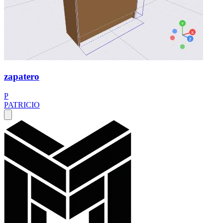
zapatero
P
PATRICIO