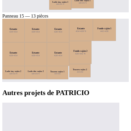
Lado der. cajón 1
Lado izq. cajón 1
428×255 ↻
428×255 ↻
Panneau 15 — 13 pièces
Estante
Fondo cajón 1
Estante
Estante
Estante
454×428 ↻
442×428
428×454
428×454
428×454
Fondo cajón 2
Estante
Estante
Estante
428×442 ↻
428×454
428×454
428×454
Trasera cajón 2
Lado izq. cajón 2
Lado der. cajón 2
Trasera cajón 1
410×254
428×254 ↻
428×254 ↻
410×255
Autres projets de PATRICIO