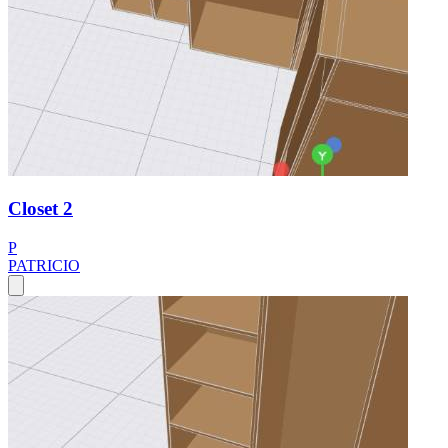
Closet 2
P
PATRICIO