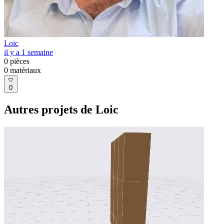
Loic
il y a 1 semaine
0
pièces
0
matériaux
0
Autres projets de Loic