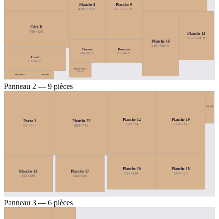
Planche 8
Planche 9
420×750 ↻
420×750 ↻
Côté D
750×420
Planche 13
402×564 ↻
Planche 16
420×750 ↻
Dessus
Dessous
420×264 ↻
420×264 ↻
Fond
714×264 ↻
Façade tiroir 1
258×167
Côté G tiroir 1
Dos tiroir 1
374×95 ↻
202×95
Panneau 2 — 9 pièces
Côté D tiroir 1
95×374
Planche 12
Planche 19
Porte 1
Planche 22
564×714
564×714
594×744
594×744
Planche 10
Planche 18
Planche 11
Planche 17
564×420
564×420
564×420
564×420
Panneau 3 — 6 pièces