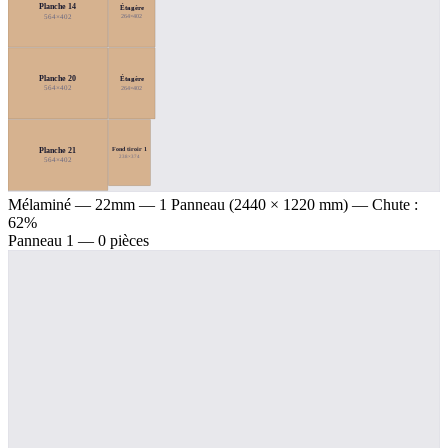
Planche 14
Étagère
564×402
264×402
Planche 20
Étagère
564×402
264×402
Fond tiroir 1
Planche 21
238×374
564×402
Mélaminé — 22mm
— 1 Panneau (2440 × 1220 mm) — Chute :
62%
Panneau 1 — 0 pièces