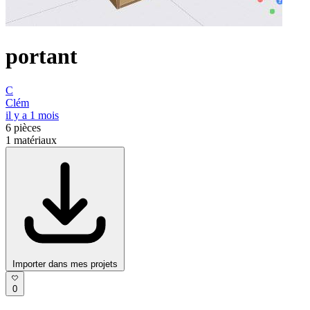
portant
C
Clém
il y a 1 mois
6
pièces
1
matériaux
Importer dans mes projets
0