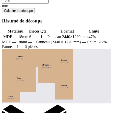
mm
Calculer la découpe
Résumé de découpe
Matériau
pièces
Qté
Format
Chute
MDF — 18mm
6
1
Panneau 2440×1220 mm
47%
MDF — 18mm
— 1 Panneau (2440 × 1220 mm) — Chute : 47%
Panneau 1 — 6 pièces
Côté G
800×400
Dessus
400×564 ↻
Divider 1
382×764 ↻
Fond
764×564 ↻
Dessous
400×564 ↻
Côté D
400×227 ↻