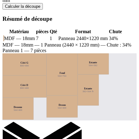
mm
Calculer la découpe
Résumé de découpe
Matériau
pièces
Qté
Format
Chute
MDF — 18mm
7
1
Panneau 2440×1220 mm
34%
MDF — 18mm
— 1 Panneau (2440 × 1220 mm) — Chute : 34%
Panneau 1 — 7 pièces
Estante
Côté G
564×382
800×400
Fond
564×764
Côté D
800×400
Estante
382×564 ↻
Dessus
Dessous
564×400
564×400