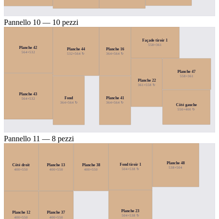
Pannello 10 — 10 pezzi
Façade tiroir 1
558×361
Planche 42
Planche 44
Planche 16
564×532
532×564 ↻
364×564 ↻
Planche 47
558×361
Planche 22
361×558 ↻
Planche 43
Fond
Planche 41
564×532
364×564 ↻
364×564 ↻
Côté gauche
550×400 ↻
Pannello 11 — 8 pezzi
Planche 48
Fond tiroir 1
Côté droit
Planche 13
Planche 38
538×504
504×538 ↻
400×550
400×550
400×550
Planche 23
Planche 12
Planche 37
504×538 ↻
400×550
400×550