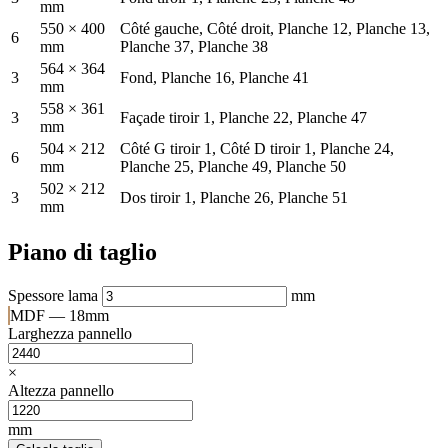
mm
550 × 400
Côté gauche, Côté droit, Planche 12, Planche 13,
6
mm
Planche 37, Planche 38
564 × 364
3
Fond, Planche 16, Planche 41
mm
558 × 361
3
Façade tiroir 1, Planche 22, Planche 47
mm
504 × 212
Côté G tiroir 1, Côté D tiroir 1, Planche 24,
6
mm
Planche 25, Planche 49, Planche 50
502 × 212
3
Dos tiroir 1, Planche 26, Planche 51
mm
Piano di taglio
Spessore lama
mm
MDF — 18mm
Larghezza pannello
×
Altezza pannello
mm