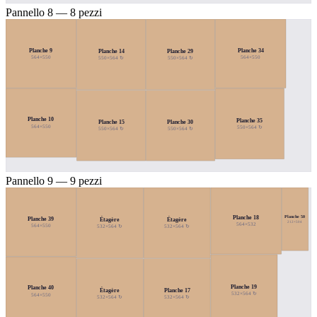
Pannello 8 — 8 pezzi
Planche 9
Planche 34
Planche 14
Planche 29
564×550
564×550
550×564 ↻
550×564 ↻
Planche 10
Planche 35
Planche 15
Planche 30
564×550
550×564 ↻
550×564 ↻
550×564 ↻
Pannello 9 — 9 pezzi
Planche 18
Planche 50
Planche 39
Étagère
Étagère
212×504
564×532
564×550
532×564 ↻
532×564 ↻
Planche 19
Planche 40
Étagère
Planche 17
532×564 ↻
564×550
532×564 ↻
532×564 ↻