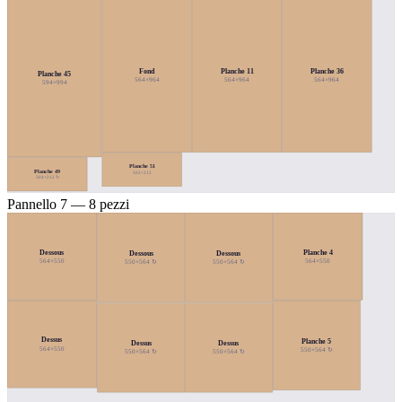
Fond
Planche 11
Planche 36
Planche 45
564×964
564×964
564×964
594×994
Planche 51
Planche 49
502×212
504×212 ↻
Pannello 7 — 8 pezzi
Dessous
Planche 4
Dessous
Dessous
564×550
564×550
550×564 ↻
550×564 ↻
Dessus
Planche 5
Dessus
Dessus
564×550
550×564 ↻
550×564 ↻
550×564 ↻