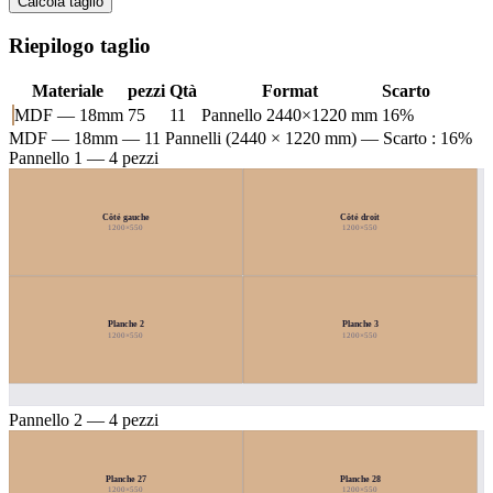
Calcola taglio
Riepilogo taglio
Materiale
pezzi
Qtà
Format
Scarto
MDF — 18mm
75
11
Pannello 2440×1220 mm
16%
MDF — 18mm
— 11 Pannelli (2440 × 1220 mm) — Scarto : 16%
Pannello 1 — 4 pezzi
Côté gauche
Côté droit
1200×550
1200×550
Planche 2
Planche 3
1200×550
1200×550
Pannello 2 — 4 pezzi
Planche 27
Planche 28
1200×550
1200×550