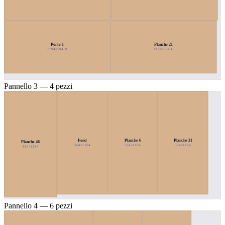
Porte 1
Planche 21
1194×594 ↻
1194×594 ↻
Pannello 3 — 4 pezzi
Fond
Planche 6
Planche 31
Planche 46
564×1164
564×1164
564×1164
594×1194
Pannello 4 — 6 pezzi