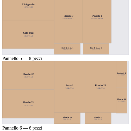
Côté gauche
1000×550
Planche 7
Planche 8
550×1000 ↻
550×1000 ↻
Côté droit
1000×550
Côté G tiroir 1
Côté D tiroir 1
504×212 ↻
504×212 ↻
Pannello 5 — 8 pezzi
Dos tiroir 1
Planche 32
212×502 ↻
1000×550
Porte 1
Planche 20
594×994
594×994
Planche 26
212×502 ↻
Planche 33
1000×550
Planche 24
Planche 25
504×212 ↻
504×212 ↻
Pannello 6 — 6 pezzi