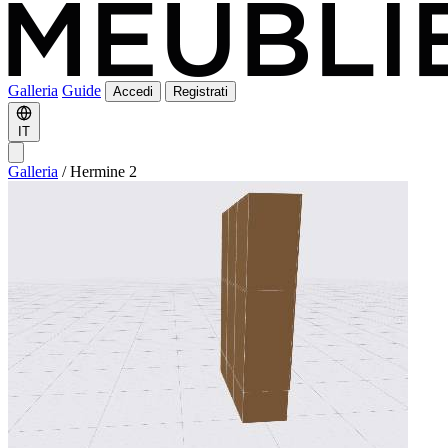
Galleria
Guide
Accedi
Registrati
IT
Galleria
/
Hermine 2