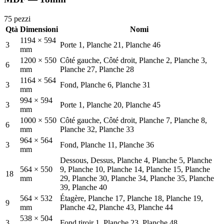
75 pezzi
Qtà
Dimensioni
Nomi
1194 × 594
3
Porte 1, Planche 21, Planche 46
mm
1200 × 550
Côté gauche, Côté droit, Planche 2, Planche 3,
6
mm
Planche 27, Planche 28
1164 × 564
3
Fond, Planche 6, Planche 31
mm
994 × 594
3
Porte 1, Planche 20, Planche 45
mm
1000 × 550
Côté gauche, Côté droit, Planche 7, Planche 8,
6
mm
Planche 32, Planche 33
964 × 564
3
Fond, Planche 11, Planche 36
mm
Dessous, Dessus, Planche 4, Planche 5, Planche
564 × 550
9, Planche 10, Planche 14, Planche 15, Planche
18
mm
29, Planche 30, Planche 34, Planche 35, Planche
39, Planche 40
564 × 532
Étagère, Planche 17, Planche 18, Planche 19,
9
mm
Planche 42, Planche 43, Planche 44
538 × 504
3
Fond tiroir 1, Planche 23, Planche 48