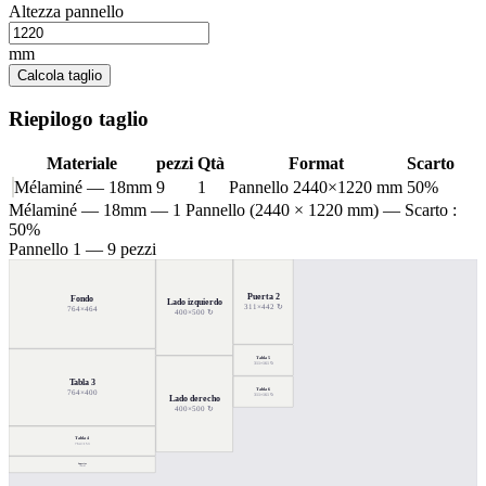
Altezza pannello
mm
Calcola taglio
Riepilogo taglio
Materiale
pezzi
Qtà
Format
Scarto
Mélaminé — 18mm
9
1
Pannello 2440×1220 mm
50%
Mélaminé — 18mm
— 1 Pannello (2440 × 1220 mm) — Scarto :
50%
Pannello 1 — 9 pezzi
Puerta 2
Fondo
Lado izquierdo
311×442 ↻
764×464
400×500 ↻
Tabla 5
311×161 ↻
Tabla 3
Tabla 6
764×400
311×161 ↻
Lado derecho
400×500 ↻
Tabla 4
764×153
Superior
764×85