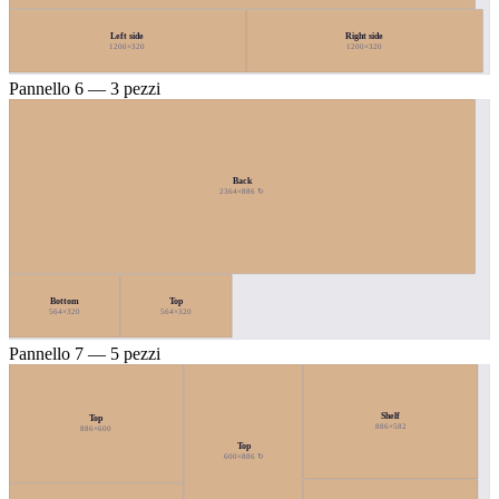
Left side
Right side
1200×320
1200×320
Pannello 6 — 3 pezzi
Back
2364×886 ↻
Bottom
Top
564×320
564×320
Pannello 7 — 5 pezzi
Shelf
Top
886×582
886×600
Top
600×886 ↻