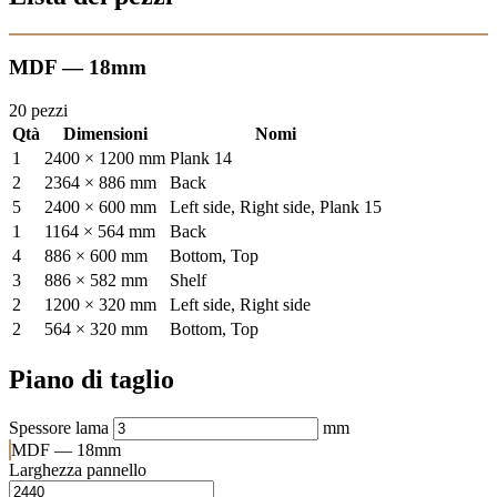
MDF — 18mm
20 pezzi
Qtà
Dimensioni
Nomi
1
2400 × 1200 mm
Plank 14
2
2364 × 886 mm
Back
5
2400 × 600 mm
Left side, Right side, Plank 15
1
1164 × 564 mm
Back
4
886 × 600 mm
Bottom, Top
3
886 × 582 mm
Shelf
2
1200 × 320 mm
Left side, Right side
2
564 × 320 mm
Bottom, Top
Piano di taglio
Spessore lama
mm
MDF — 18mm
Larghezza pannello