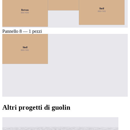
Shelf
Bottom
886×582
886×600
Pannello 8 — 1 pezzi
Shelf
886×582
Altri progetti di guolin