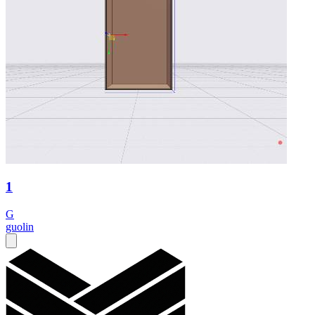
1
G
guolin