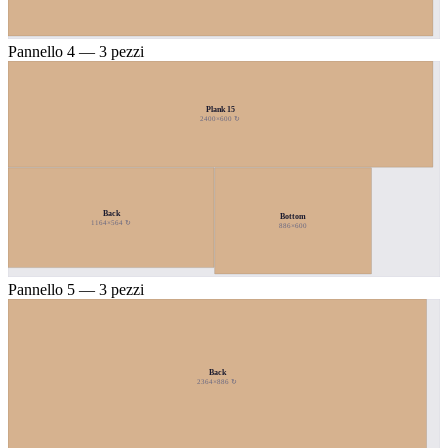
Pannello 4 — 3 pezzi
Plank 15
2400×600 ↻
Back
Bottom
1164×564 ↻
886×600
Pannello 5 — 3 pezzi
Back
2364×886 ↻