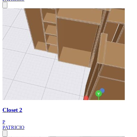
Closet 2
P
PATRICIO