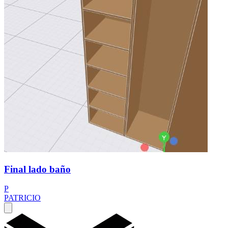
Final lado baño
P
PATRICIO