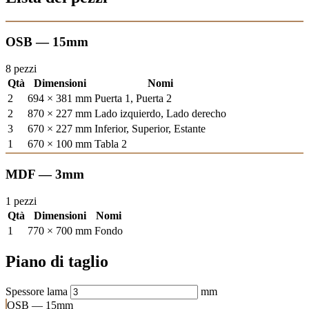
OSB — 15mm
8 pezzi
Qtà
Dimensioni
Nomi
2
694 × 381 mm
Puerta 1, Puerta 2
2
870 × 227 mm
Lado izquierdo, Lado derecho
3
670 × 227 mm
Inferior, Superior, Estante
1
670 × 100 mm
Tabla 2
MDF — 3mm
1 pezzi
Qtà
Dimensioni
Nomi
1
770 × 700 mm
Fondo
Piano di taglio
Spessore lama
mm
OSB — 15mm