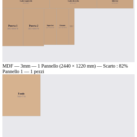
Lado izquierdo
Lado derecho
Inferior
870×227
870×227
670×227
Puerta 1
Puerta 2
Superior
Estante
Tabla 2
100×670 ↻
227×670 ↻
227×670 ↻
381×694 ↻
381×694 ↻
MDF — 3mm
— 1 Pannello (2440 × 1220 mm) — Scarto : 82%
Pannello 1 — 1 pezzi
Fondo
700×770