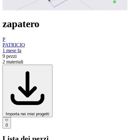
zapatero
P
PATRICIO
1 mese fa
9
pezzi
2
materiali
Importa nei miei progetti
0
Lista dei pezzi