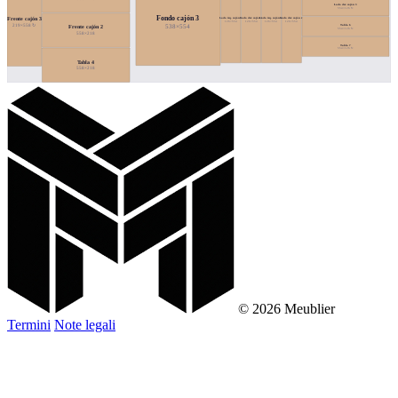
Lado der. cajón 3
554×126 ↻
Fondo cajón 3
Lado izq. cajón 1
Lado der. cajón 1
Lado izq. cajón 2
Lado der. cajón 2
Frente cajón 3
126×554
126×554
126×554
126×554
538×554
Tabla 6
219×558 ↻
Frente cajón 2
554×126 ↻
558×218
Tabla 7
554×126 ↻
Tabla 4
558×218
© 2026 Meublier
Termini
Note legali