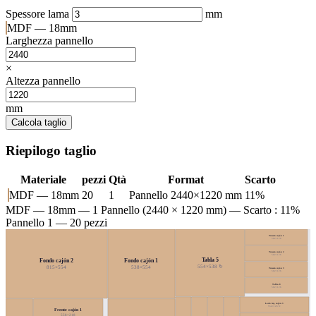
Spessore lama
mm
MDF — 18mm
Larghezza pannello
×
Altezza pannello
mm
Calcola taglio
Riepilogo taglio
Materiale
pezzi
Qtà
Format
Scarto
MDF — 18mm
20
1
Pannello 2440×1220 mm
11%
MDF — 18mm
— 1 Pannello (2440 × 1220 mm) — Scarto : 11%
Pannello 1 — 20 pezzi
Trasera cajón 1
502×126
Trasera cajón 2
502×126
Tabla 5
Fondo cajón 2
Fondo cajón 1
554×538 ↻
815×554
538×554
Trasera cajón 3
502×126
Tabla 8
502×126
Lado izq. cajón 3
554×126 ↻
Frente cajón 1
558×218