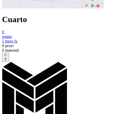
Cuarto
E
emma
1 mese fa
0
pezzi
0
materiali
0