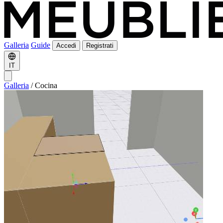
Galleria
Guide
Accedi
Registrati
IT
Galleria
/
Cocina