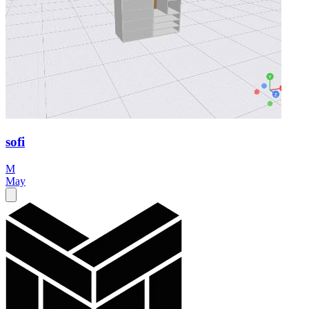
sofi
M
May