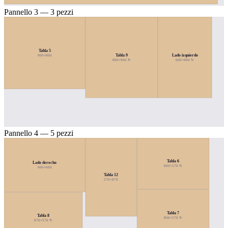
Pannello 3 — 3 pezzi
Tabla 5
Tabla 9
Lado izquierdo
900×800
800×900 ↻
600×900 ↻
Pannello 4 — 5 pezzi
Tabla 6
Lado derecho
800×570 ↻
900×600
Tabla 12
570×870
Tabla 7
Tabla 8
800×570 ↻
870×570 ↻