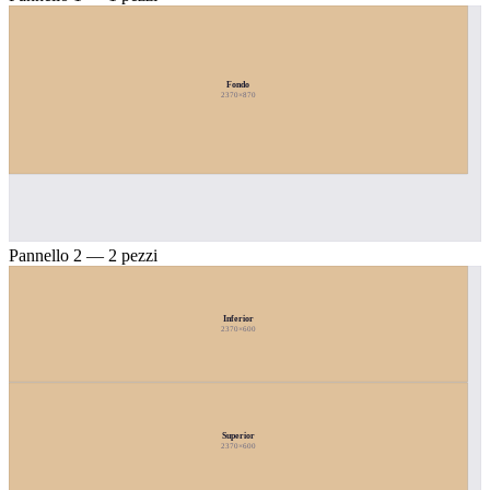
Fondo
2370×870
Pannello 2 — 2 pezzi
Inferior
2370×600
Superior
2370×600