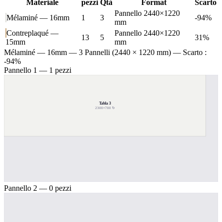
Materiale
pezzi
Qtà
Format
Scarto
Pannello 2440×1220
Mélaminé — 16mm
1
3
-94%
mm
Contreplaqué —
Pannello 2440×1220
13
5
31%
15mm
mm
Mélaminé — 16mm
— 3 Pannelli (2440 × 1220 mm) — Scarto :
-94%
Pannello 1 — 1 pezzi
Tabla 3
2300×700 ↻
Pannello 2 — 0 pezzi