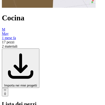
Cocina
M
May
1 mese fa
17
pezzi
2
materiali
Importa nei miei progetti
0
Lista dei pezzi