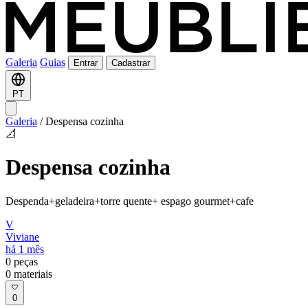
Galeria
Guias
Entrar
Cadastrar
PT
Galeria
/
Despensa cozinha
📐
Despensa cozinha
Despenda+geladeira+torre quente+ espago gourmet+cafe
V
Viviane
há 1 mês
0
peças
0
materiais
0