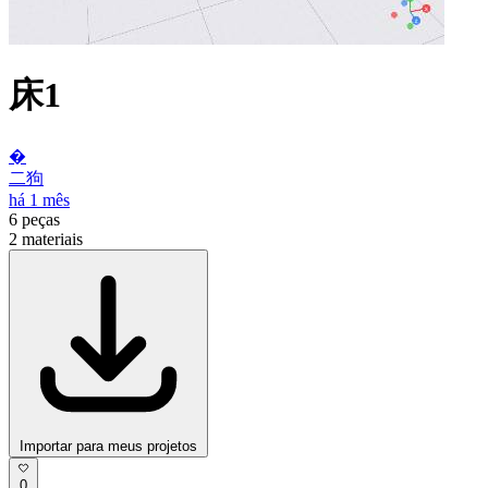
床1
�
二狗
há 1 mês
6
peças
2
materiais
Importar para meus projetos
0