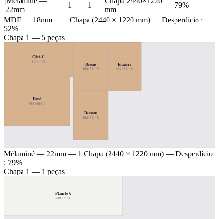
Mélaminé —
Chapa 2440×1220
1
1
79%
22mm
mm
MDF — 18mm
— 1 Chapa (2440 × 1220 mm) — Desperdício :
52%
Chapa 1 — 5 peças
Côté G
800×400
Étagère
Dessus
400×564 ↻
382×564 ↻
Fond
764×564 ↻
Dessous
400×564 ↻
Mélaminé — 22mm
— 1 Chapa (2440 × 1220 mm) — Desperdício
: 79%
Chapa 1 — 1 peças
Planche 6
1367×456