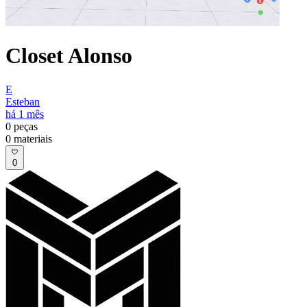
Closet Alonso
E
Esteban
há 1 mês
0
peças
0
materiais
0