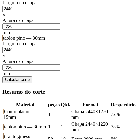
Largura da chapa
×
Altura da chapa
mm
tablon pino — 30mm
Largura da chapa
×
Altura da chapa
mm
Calcular corte
Resumo do corte
Material
peças
Qtd.
Format
Desperdício
Contreplaqué —
Chapa 2440×1220
1
1
72%
15mm
mm
Chapa 2440×1220
tablon pino — 30mm
1
1
78%
mm
tirante grueso —