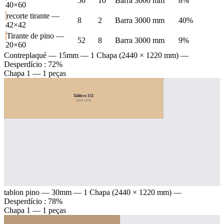
50
10
Barra 3000 mm
8%
40×60
recorte tirante —
8
2
Barra 3000 mm
40%
42×42
Tirante de pino —
52
8
Barra 3000 mm
9%
20×60
Contreplaqué — 15mm
— 1 Chapa (2440 × 1220 mm) —
Desperdício : 72%
Chapa 1 — 1 peças
Tablero 152
1800×456
tablon pino — 30mm
— 1 Chapa (2440 × 1220 mm) —
Desperdício : 78%
Chapa 1 — 1 peças