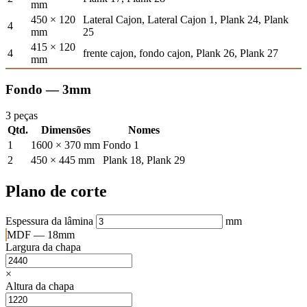
mm
450 × 120
Lateral Cajon, Lateral Cajon 1, Plank 24, Plank
4
mm
25
415 × 120
4
frente cajon, fondo cajon, Plank 26, Plank 27
mm
Fondo — 3mm
3 peças
Qtd.
Dimensões
Nomes
1
1600 × 370 mm
Fondo 1
2
450 × 445 mm
Plank 18, Plank 29
Plano de corte
Espessura da lâmina
mm
MDF — 18mm
Largura da chapa
×
Altura da chapa