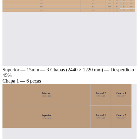
129×51
129×51
129×54
129×54
1415×58 ↻
464×58 ↻
Tabla 26
Tabla 8
Tabla 11
Tabla 17
Tabla 20
Tabla 24
129×54
1415×57 ↻
464×57 ↻
129×57
129×57
129×57
Tabla 15
Tabla 27
Tabla 9
Tabla 12
Tabla 18
Tabla 21
129×54
129×54
1415×57 ↻
464×57 ↻
129×57
129×57
Tabla 23
Tabla 28
Tabla 10
Tabla 13
Tabla 19
Tabla 22
129×54
129×54
1415×57 ↻
464×57 ↻
129×57
129×57
Superior — 15mm
— 3 Chapas (2440 × 1220 mm) — Desperdício :
45%
Chapa 1 — 6 peças
Lateral 2
Centro 1
Inferior
370×397
370×397
1600×400
Lateral 1
Centro 2
Superior
370×397
370×397
1600×400