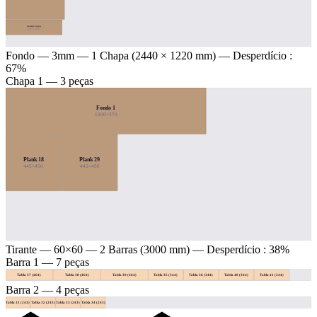
Lateral Cajon
450×120 ↻
Fondo — 3mm
— 1 Chapa (2440 × 1220 mm) — Desperdício :
67%
Chapa 1 — 3 peças
Fondo 1
1600×370
Plank 18
Plank 29
445×450
445×450
Tirante — 60×60
— 2 Barras (3000 mm) — Desperdício : 38%
Barra 1 — 7 peças
Tabla 37 (464)
Tabla 38 (464)
Tabla 39 (464)
Tabla 35 (344)
Tabla 36 (344)
Tabla 40 (344)
Tabla 41 (344)
Barra 2 — 4 peças
Tabla 31 (243)
Tabla 32 (243)
Tabla 33 (243)
Tabla 34 (243)