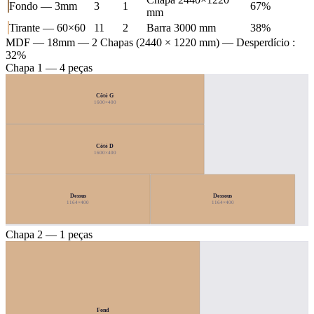
Fondo — 3mm
3
1
67%
mm
Tirante — 60×60
11
2
Barra 3000 mm
38%
MDF — 18mm
— 2 Chapas (2440 × 1220 mm) — Desperdício :
32%
Chapa 1 — 4 peças
Côté G
1600×400
Côté D
1600×400
Dessus
Dessous
1164×400
1164×400
Chapa 2 — 1 peças
Fond