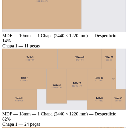
1564×1164 ↻
MDF — 10mm
— 1 Chapa (2440 × 1220 mm) — Desperdício :
14%
Chapa 1 — 11 peças
Tabla 9
Tablero 6
Tabla 28
284×400
1092×400
870×400
Tabla 7
Tabla 10
Tabla 12
90×400
870×400
472×400
Tabla 27
Tabla 13
400×621 ↻
400×683 ↻
Tabla 11
Tabla 8
Tabla 29
284×400
683×400
471×400
MDF — 18mm
— 1 Chapa (2440 × 1220 mm) — Desperdício :
82%
Chapa 1 — 24 peças
Tabla 16
Tabla 25
Tabla 29
Tabla 30
Tablero 7
Tabla 14