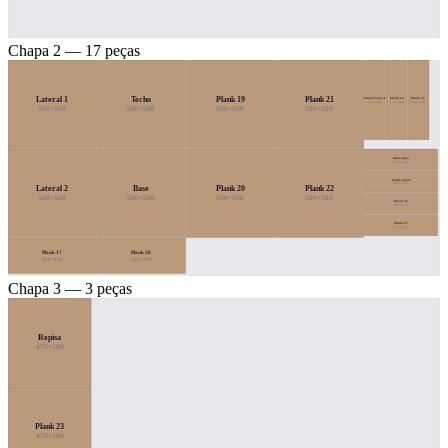
Chapa 2 — 17 peças
Lateral 1
Techo
Plank 19
Plank 21
Lateral Cajon 1
Plank 24
Plank 25
120×450
120×450
120×450
500×500
500×500
500×500
500×500
frente cajon
415×120
fondo cajon
415×120
Lateral 2
Base
Plank 20
Plank 22
500×500
500×500
500×500
500×500
Plank 26
415×120
Plank 27
415×120
Plank 17
Plank 28
500×200
500×200
Chapa 3 — 3 peças
Repisa
470×500
Plank 23
470×500