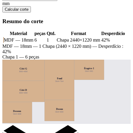
mm
Calcular corte
Resumo do corte
Material
peças
Qtd.
Format
Desperdício
MDF — 18mm
6
1
Chapa 2440×1220 mm
42%
MDF — 18mm
— 1 Chapa (2440 × 1220 mm) — Desperdício :
42%
Chapa 1 — 6 peças
Étagère 1
Côté G
564×382
800×400
Fond
564×764
Côté D
800×400
Dessus
Dessous
564×400
564×400