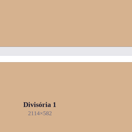
Divisória 1
2114×582