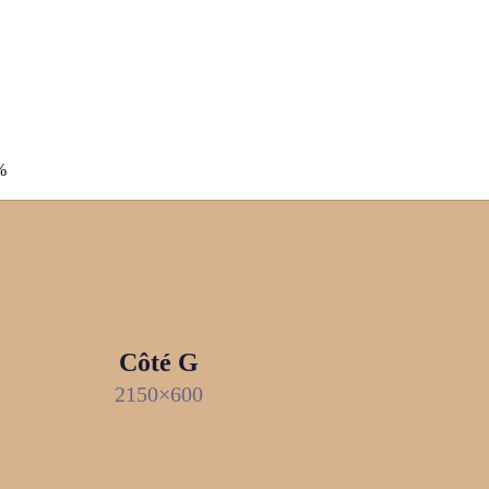
%
Côté G
2150×600