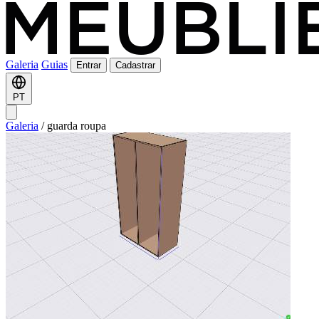
Galeria
Guias
Entrar
Cadastrar
PT
Galeria
/
guarda roupa