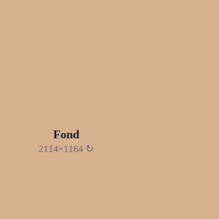
Fond
2114×1164 ↻