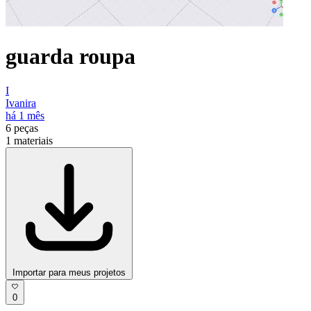
guarda roupa
I
Ivanira
há 1 mês
6
peças
1
materiais
Importar para meus projetos
0