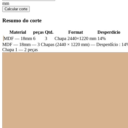
mm
Calcular corte
Resumo do corte
Material
peças
Qtd.
Format
Desperdício
MDF — 18mm
6
3
Chapa 2440×1220 mm
14%
MDF — 18mm
— 3 Chapas (2440 × 1220 mm) — Desperdício : 14
Chapa 1 — 2 peças