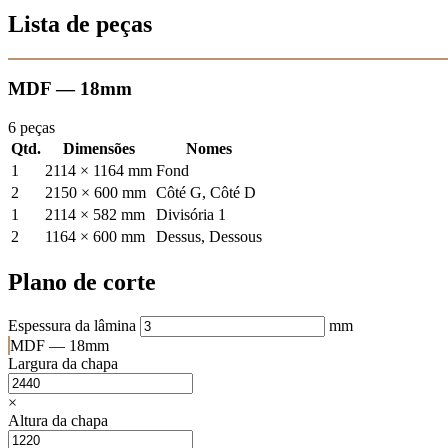
Lista de peças
MDF — 18mm
6 peças
Qtd.
Dimensões
Nomes
1
2114 × 1164 mm
Fond
2
2150 × 600 mm
Côté G, Côté D
1
2114 × 582 mm
Divisória 1
2
1164 × 600 mm
Dessus, Dessous
Plano de corte
Espessura da lâmina
mm
MDF — 18mm
Largura da chapa
×
Altura da chapa