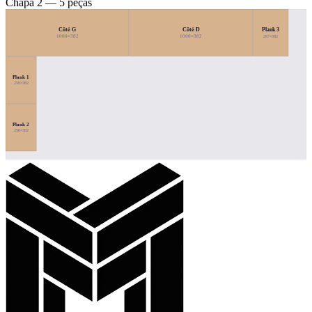
Chapa 2 — 5 peças
Côté G
Côté D
Plank 3
287×382
1000×382
1000×382
Plank 1
250×382
Plank 2
250×382