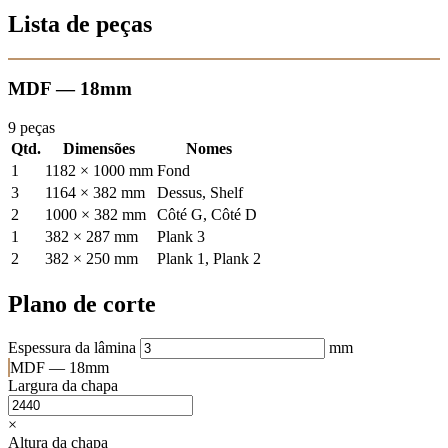
Lista de peças
MDF — 18mm
9 peças
Qtd.
Dimensões
Nomes
1
1182 × 1000 mm
Fond
3
1164 × 382 mm
Dessus, Shelf
2
1000 × 382 mm
Côté G, Côté D
1
382 × 287 mm
Plank 3
2
382 × 250 mm
Plank 1, Plank 2
Plano de corte
Espessura da lâmina
mm
MDF — 18mm
Largura da chapa
×
Altura da chapa