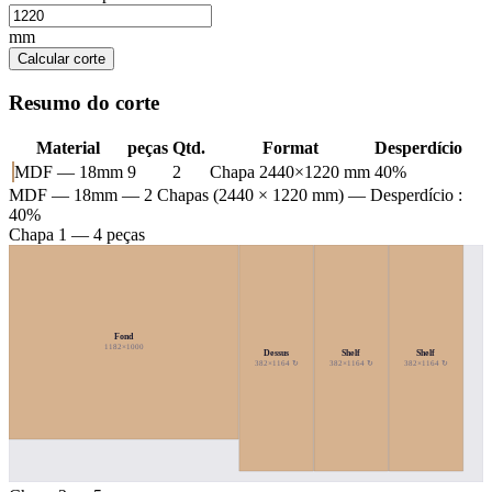
mm
Calcular corte
Resumo do corte
Material
peças
Qtd.
Format
Desperdício
MDF — 18mm
9
2
Chapa 2440×1220 mm
40%
MDF — 18mm
— 2 Chapas (2440 × 1220 mm) — Desperdício :
40%
Chapa 1 — 4 peças
Fond
1182×1000
Dessus
Shelf
Shelf
382×1164 ↻
382×1164 ↻
382×1164 ↻