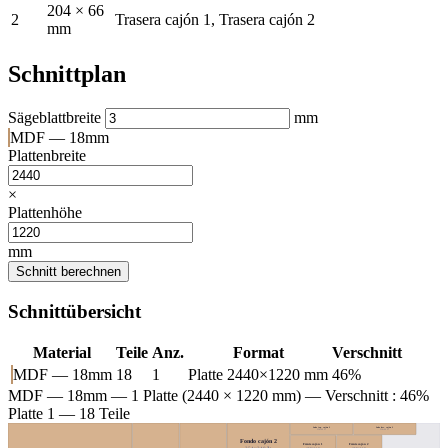
204 × 66
2
Trasera cajón 1, Trasera cajón 2
mm
Schnittplan
Sägeblattbreite
mm
MDF — 18mm
Plattenbreite
×
Plattenhöhe
mm
Schnitt berechnen
Schnittübersicht
Material
Teile
Anz.
Format
Verschnitt
MDF — 18mm
18
1
Platte 2440×1220 mm
46%
MDF — 18mm
— 1 Platte (2440 × 1220 mm) — Verschnitt : 46%
Platte 1 — 18 Teile
Lado izq. cajón 2
Lado der. cajón 2
354×66 ↻
354×66 ↻
Fondo cajón 2
Frente cajón 1
Frente cajón 2