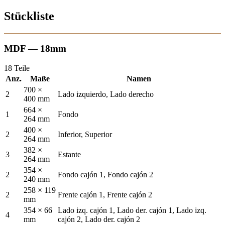
Stückliste
MDF — 18mm
18 Teile
Anz.
Maße
Namen
700 ×
2
Lado izquierdo, Lado derecho
400 mm
664 ×
1
Fondo
264 mm
400 ×
2
Inferior, Superior
264 mm
382 ×
3
Estante
264 mm
354 ×
2
Fondo cajón 1, Fondo cajón 2
240 mm
258 × 119
2
Frente cajón 1, Frente cajón 2
mm
354 × 66
Lado izq. cajón 1, Lado der. cajón 1, Lado izq.
4
mm
cajón 2, Lado der. cajón 2