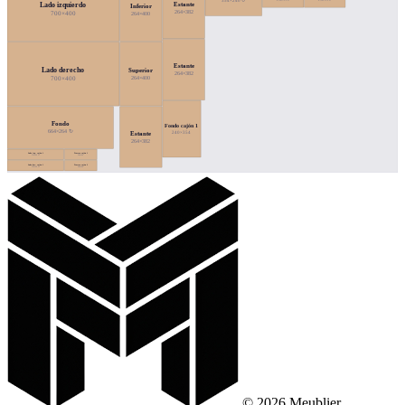
354×240 ↻
258×119
258×119
Estante
Lado izquierdo
Inferior
264×382
700×400
264×400
Estante
Lado derecho
Superior
264×382
700×400
264×400
Fondo
Fondo cajón 1
664×264 ↻
240×354
Estante
264×382
Lado izq. cajón 1
Trasera cajón 1
354×66 ↻
204×66
Lado der. cajón 1
Trasera cajón 2
354×66 ↻
204×66
© 2026 Meublier