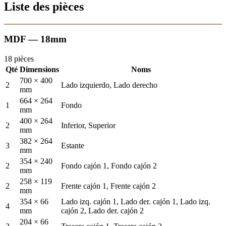
Liste des pièces
MDF — 18mm
18 pièces
Qté
Dimensions
Noms
700 × 400
2
Lado izquierdo, Lado derecho
mm
664 × 264
1
Fondo
mm
400 × 264
2
Inferior, Superior
mm
382 × 264
3
Estante
mm
354 × 240
2
Fondo cajón 1, Fondo cajón 2
mm
258 × 119
2
Frente cajón 1, Frente cajón 2
mm
354 × 66
Lado izq. cajón 1, Lado der. cajón 1, Lado izq.
4
mm
cajón 2, Lado der. cajón 2
204 × 66