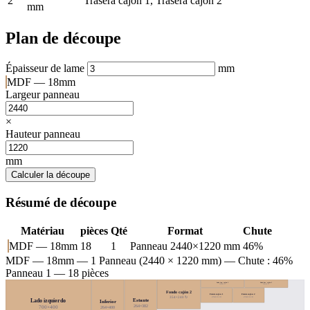
2
Trasera cajón 1, Trasera cajón 2
mm
Plan de découpe
Épaisseur de lame
mm
MDF — 18mm
Largeur panneau
×
Hauteur panneau
mm
Calculer la découpe
Résumé de découpe
Matériau
pièces
Qté
Format
Chute
MDF — 18mm
18
1
Panneau 2440×1220 mm
46%
MDF — 18mm
— 1 Panneau (2440 × 1220 mm) — Chute : 46%
Panneau 1 — 18 pièces
Lado izq. cajón 2
Lado der. cajón 2
354×66 ↻
354×66 ↻
Fondo cajón 2
Frente cajón 1
Frente cajón 2
354×240 ↻
258×119
258×119
Estante
Lado izquierdo
Inferior
264×382
700×400
264×400