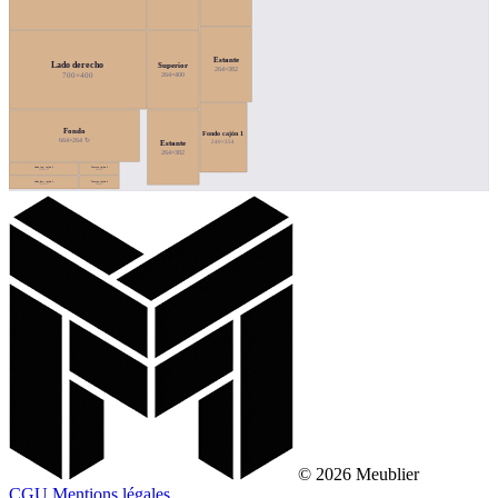
Estante
Lado derecho
Superior
264×382
700×400
264×400
Fondo
Fondo cajón 1
664×264 ↻
240×354
Estante
264×382
Lado izq. cajón 1
Trasera cajón 1
354×66 ↻
204×66
Lado der. cajón 1
Trasera cajón 2
354×66 ↻
204×66
© 2026 Meublier
CGU
Mentions légales