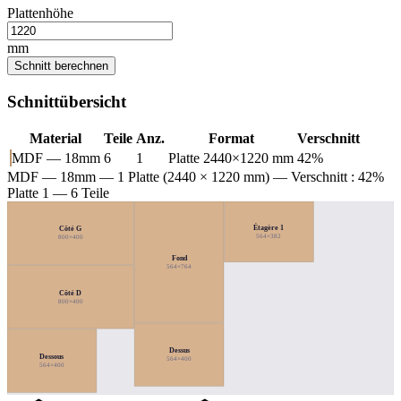
Plattenhöhe
mm
Schnitt berechnen
Schnittübersicht
Material
Teile
Anz.
Format
Verschnitt
MDF — 18mm
6
1
Platte 2440×1220 mm
42%
MDF — 18mm
— 1 Platte (2440 × 1220 mm) — Verschnitt : 42%
Platte 1 — 6 Teile
Étagère 1
Côté G
564×382
800×400
Fond
564×764
Côté D
800×400
Dessus
Dessous
564×400
564×400