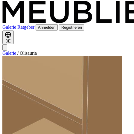
Galerie
Ratgeber
Anmelden
Registrieren
DE
Galerie
/
Olisauria