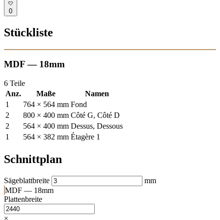
0
Stückliste
MDF — 18mm
6 Teile
Anz.
Maße
Namen
1
764 × 564 mm
Fond
2
800 × 400 mm
Côté G, Côté D
2
564 × 400 mm
Dessus, Dessous
1
564 × 382 mm
Étagère 1
Schnittplan
Sägeblattbreite
mm
MDF — 18mm
Plattenbreite
×