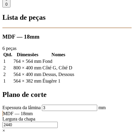
0
Lista de peças
MDF — 18mm
6 peças
Qtd.
Dimensões
Nomes
1
764 × 564 mm
Fond
2
800 × 400 mm
Côté G, Côté D
2
564 × 400 mm
Dessus, Dessous
1
564 × 382 mm
Étagère 1
Plano de corte
Espessura da lâmina
mm
MDF — 18mm
Largura da chapa
×