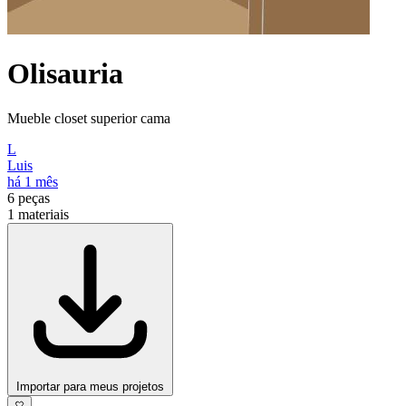
Olisauria
Mueble closet superior cama
L
Luis
há 1 mês
6
peças
1
materiais
Importar para meus projetos