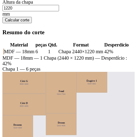
Altura da chapa
mm
Calcular corte
Resumo do corte
Material
peças
Qtd.
Format
Desperdício
MDF — 18mm
6
1
Chapa 2440×1220 mm
42%
MDF — 18mm
— 1 Chapa (2440 × 1220 mm) — Desperdício :
42%
Chapa 1 — 6 peças
Étagère 1
Côté G
564×382
800×400
Fond
564×764
Côté D
800×400
Dessus
Dessous
564×400
564×400