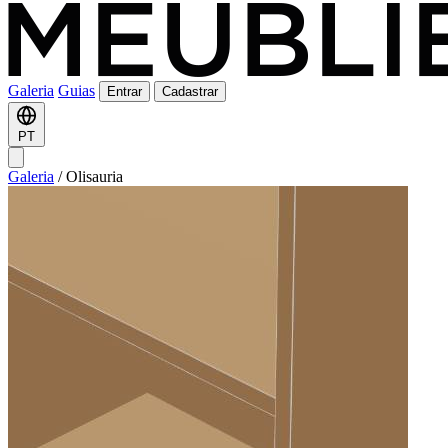
Galeria
Guias
Entrar
Cadastrar
PT
Galeria
/
Olisauria