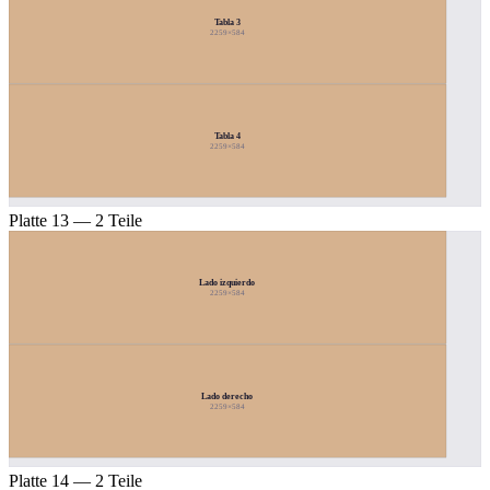
Tabla 3
2259×584
Tabla 4
2259×584
Platte 13 — 2 Teile
Lado izquierdo
2259×584
Lado derecho
2259×584
Platte 14 — 2 Teile