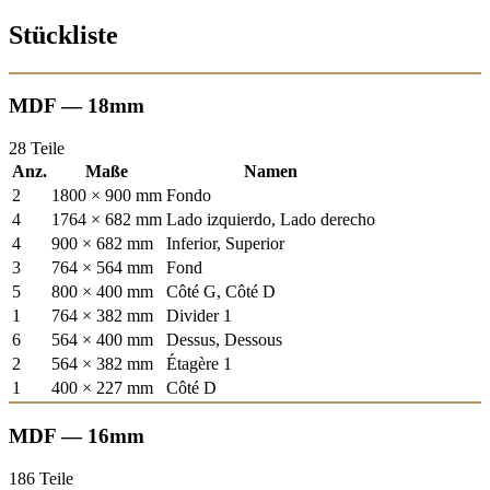
Stückliste
MDF — 18mm
28 Teile
Anz.
Maße
Namen
2
1800 × 900 mm
Fondo
4
1764 × 682 mm
Lado izquierdo, Lado derecho
4
900 × 682 mm
Inferior, Superior
3
764 × 564 mm
Fond
5
800 × 400 mm
Côté G, Côté D
1
764 × 382 mm
Divider 1
6
564 × 400 mm
Dessus, Dessous
2
564 × 382 mm
Étagère 1
1
400 × 227 mm
Côté D
MDF — 16mm
186 Teile