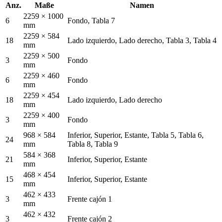
Anz.
Maße
Namen
2259 × 1000
6
Fondo, Tabla 7
mm
2259 × 584
18
Lado izquierdo, Lado derecho, Tabla 3, Tabla 4
mm
2259 × 500
3
Fondo
mm
2259 × 460
6
Fondo
mm
2259 × 454
18
Lado izquierdo, Lado derecho
mm
2259 × 400
3
Fondo
mm
968 × 584
Inferior, Superior, Estante, Tabla 5, Tabla 6,
24
mm
Tabla 8, Tabla 9
584 × 368
21
Inferior, Superior, Estante
mm
468 × 454
15
Inferior, Superior, Estante
mm
462 × 433
3
Frente cajón 1
mm
462 × 432
3
Frente cajón 2