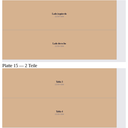
Lado izquierdo
2259×584
Lado derecho
2259×584
Platte 15 — 2 Teile
Tabla 3
2259×584
Tabla 4
2259×584