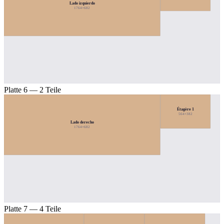
Lado izquierdo
1764×682
Platte 6 — 2 Teile
Étagère 1
564×382
Lado derecho
1764×682
Platte 7 — 4 Teile