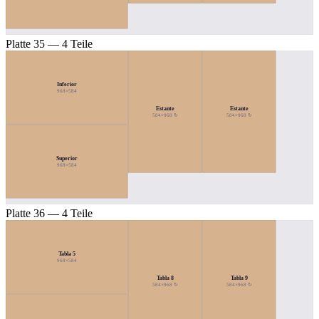
Platte 35 — 4 Teile
Inferior
968×584
Estante
Estante
584×968 ↻
584×968 ↻
Superior
968×584
Platte 36 — 4 Teile
Tabla 5
968×584
Tabla 8
Tabla 9
584×968 ↻
584×968 ↻