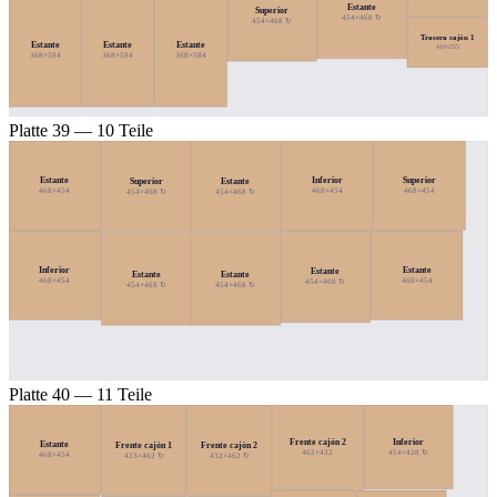
Estante
Superior
454×468 ↻
454×468 ↻
Trasera cajón 1
Estante
Estante
Estante
410×255
368×584
368×584
368×584
Platte 39 — 10 Teile
Estante
Inferior
Superior
Superior
Estante
468×454
468×454
468×454
454×468 ↻
454×468 ↻
Inferior
Estante
Estante
Estante
Estante
468×454
468×454
454×468 ↻
454×468 ↻
454×468 ↻
Platte 40 — 11 Teile
Inferior
Frente cajón 2
Estante
Frente cajón 1
Frente cajón 2
454×428 ↻
462×432
468×454
433×462 ↻
432×462 ↻