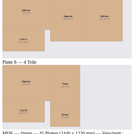
Inferior
900×682
Superior
Inferior
682×900 ↻
682×900 ↻
Côté G
800×400
Platte 8 — 4 Teile
Superior
Fond
900×682
564×764
Côté D
800×400
Dessus
564×400
MDF — 16mm
— 45 Platten (2440 × 1220 mm) — Verschnitt :