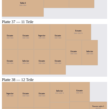
Tabla 6
968×584
Platte 37 — 11 Teile
Estante
584×368 ↻
Estante
Estante
Superior
Estante
368×584
368×584
368×584
368×584
Estante
Inferior
368×584
368×584
Estante
Inferior
Estante
Estante
368×584
368×584
368×584
368×584
Platte 38 — 12 Teile
Estante
Inferior
468×454
454×468 ↻
Superior
Estante
Estante
368×584
368×584
368×584
Trasera cajón 1
410×255