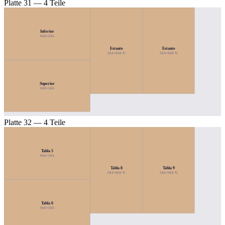
Platte 31 — 4 Teile
Inferior
968×584
Estante
Estante
584×968 ↻
584×968 ↻
Superior
968×584
Platte 32 — 4 Teile
Tabla 5
968×584
Tabla 8
Tabla 9
584×968 ↻
584×968 ↻
Tabla 6
968×584