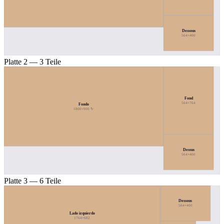
Dessous
564×400
Platte 2 — 3 Teile
Fond
564×764
Fondo
1800×900 ↻
Dessus
564×400
Platte 3 — 6 Teile
Dessous
564×400
Lado izquierdo
1764×682