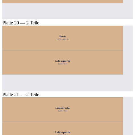
Platte 20 — 2 Teile
Fondo
2259×460 ↻
Lado izquierdo
2259×454
Platte 21 — 2 Teile
Lado derecho
2259×454
Lado izquierdo