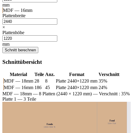
mm
MDF — 16mm
Plattenbreite
×
Plattenhöhe
mm
Schnitt berechnen
Schnittübersicht
Material
Teile
Anz.
Format
Verschnitt
MDF — 18mm
28
8
Platte 2440×1220 mm
35%
MDF — 16mm
186
45
Platte 2440×1220 mm
24%
MDF — 18mm
— 8 Platten (2440 × 1220 mm) — Verschnitt : 35%
Platte 1 — 3 Teile
Fond
564×764
Fondo
1800×900 ↻