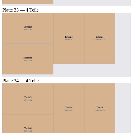
Platte 33 — 4 Teile
Inferior
968×584
Estante
Estante
584×968 ↻
584×968 ↻
Superior
968×584
Platte 34 — 4 Teile
Tabla 5
968×584
Tabla 8
Tabla 9
584×968 ↻
584×968 ↻
Tabla 6
968×584