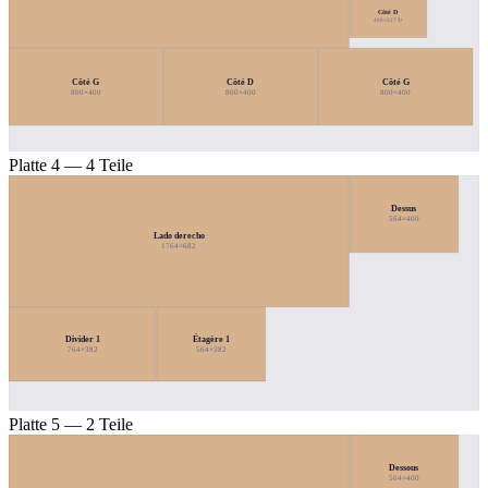
Côté D
400×227 ↻
Côté G
Côté D
Côté G
800×400
800×400
800×400
Platte 4 — 4 Teile
Dessus
564×400
Lado derecho
1764×682
Étagère 1
Divider 1
764×382
564×382
Platte 5 — 2 Teile
Dessous
564×400