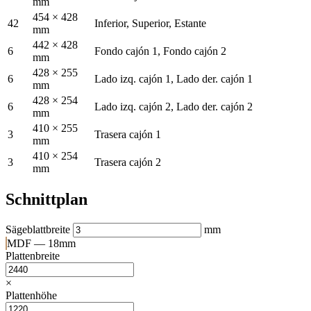
mm
454 × 428
42
Inferior, Superior, Estante
mm
442 × 428
6
Fondo cajón 1, Fondo cajón 2
mm
428 × 255
6
Lado izq. cajón 1, Lado der. cajón 1
mm
428 × 254
6
Lado izq. cajón 2, Lado der. cajón 2
mm
410 × 255
3
Trasera cajón 1
mm
410 × 254
3
Trasera cajón 2
mm
Schnittplan
Sägeblattbreite
mm
MDF — 18mm
Plattenbreite
×
Plattenhöhe