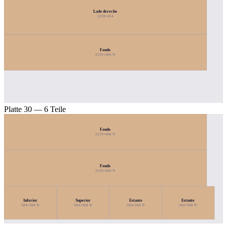
Lado derecho
2259×454
Fondo
2259×400 ↻
Platte 30 — 6 Teile
Fondo
2259×400 ↻
Fondo
2259×400 ↻
Inferior
Superior
Estante
Estante
584×368 ↻
584×368 ↻
584×368 ↻
584×368 ↻