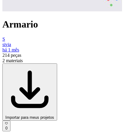
Armario
S
sivia
há 1 mês
214
peças
2
materiais
Importar para meus projetos
0