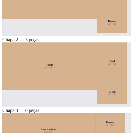
Dessous
564×400
Chapa 2 — 3 peças
Fond
564×764
Fondo
1800×900 ↻
Dessus
564×400
Chapa 3 — 6 peças
Dessous
564×400
Lado izquierdo
1764×682