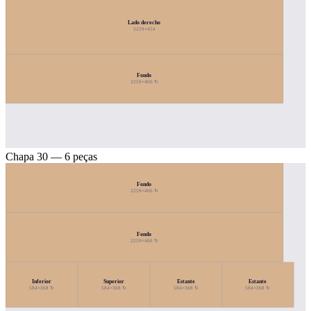
Lado derecho
2259×454
Fondo
2259×400 ↻
Chapa 30 — 6 peças
Fondo
2259×400 ↻
Fondo
2259×400 ↻
Inferior
Superior
Estante
Estante
584×368 ↻
584×368 ↻
584×368 ↻
584×368 ↻