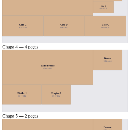
Côté D
400×227 ↻
Côté G
Côté D
Côté G
800×400
800×400
800×400
Chapa 4 — 4 peças
Dessus
564×400
Lado derecho
1764×682
Étagère 1
Divider 1
764×382
564×382
Chapa 5 — 2 peças
Dessous