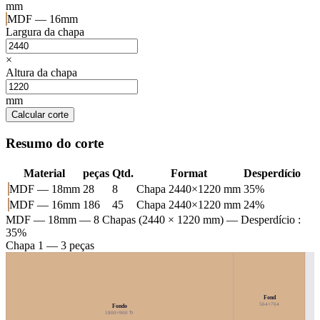
mm
MDF — 16mm
Largura da chapa
×
Altura da chapa
mm
Calcular corte
Resumo do corte
Material
peças
Qtd.
Format
Desperdício
MDF — 18mm
28
8
Chapa 2440×1220 mm
35%
MDF — 16mm
186
45
Chapa 2440×1220 mm
24%
MDF — 18mm
— 8 Chapas (2440 × 1220 mm) — Desperdício :
35%
Chapa 1 — 3 peças
Fond
564×764
Fondo
1800×900 ↻