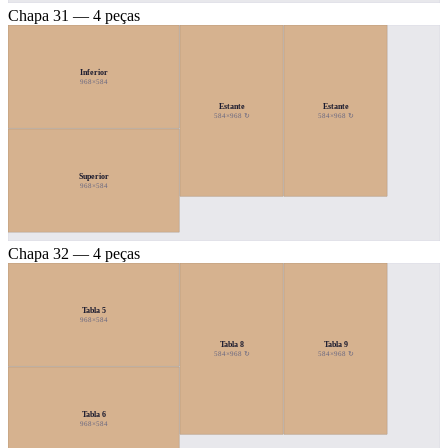
Chapa 31 — 4 peças
Inferior
968×584
Estante
Estante
584×968 ↻
584×968 ↻
Superior
968×584
Chapa 32 — 4 peças
Tabla 5
968×584
Tabla 8
Tabla 9
584×968 ↻
584×968 ↻
Tabla 6
968×584