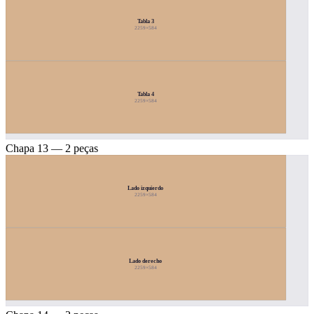
Tabla 3
2259×584
Tabla 4
2259×584
Chapa 13 — 2 peças
Lado izquierdo
2259×584
Lado derecho
2259×584