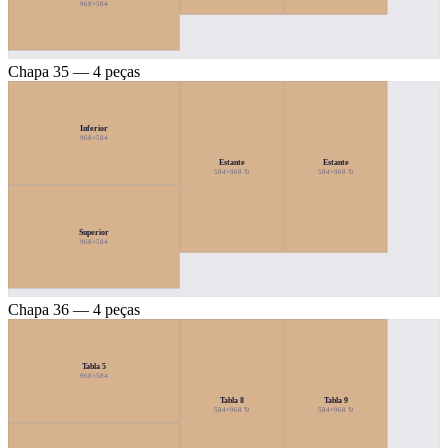
968×584
Chapa 35 — 4 peças
Inferior
968×584
Estante
Estante
584×968 ↻
584×968 ↻
Superior
968×584
Chapa 36 — 4 peças
Tabla 5
968×584
Tabla 8
Tabla 9
584×968 ↻
584×968 ↻