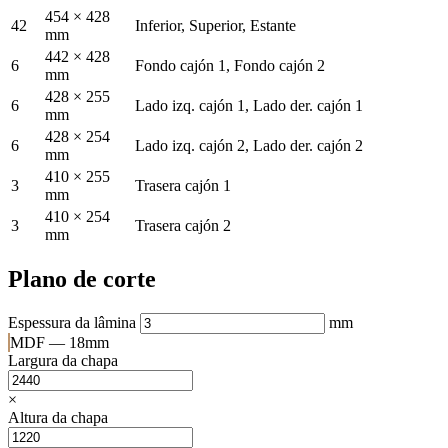
454 × 428
42
Inferior, Superior, Estante
mm
442 × 428
6
Fondo cajón 1, Fondo cajón 2
mm
428 × 255
6
Lado izq. cajón 1, Lado der. cajón 1
mm
428 × 254
6
Lado izq. cajón 2, Lado der. cajón 2
mm
410 × 255
3
Trasera cajón 1
mm
410 × 254
3
Trasera cajón 2
mm
Plano de corte
Espessura da lâmina
mm
MDF — 18mm
Largura da chapa
×
Altura da chapa