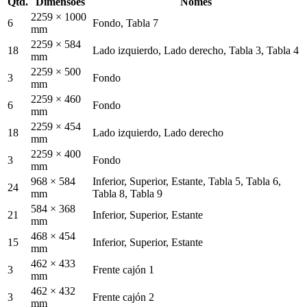
Qtd.
Dimensões
Nomes
2259 × 1000
6
Fondo, Tabla 7
mm
2259 × 584
18
Lado izquierdo, Lado derecho, Tabla 3, Tabla 4
mm
2259 × 500
3
Fondo
mm
2259 × 460
6
Fondo
mm
2259 × 454
18
Lado izquierdo, Lado derecho
mm
2259 × 400
3
Fondo
mm
968 × 584
Inferior, Superior, Estante, Tabla 5, Tabla 6,
24
mm
Tabla 8, Tabla 9
584 × 368
21
Inferior, Superior, Estante
mm
468 × 454
15
Inferior, Superior, Estante
mm
462 × 433
3
Frente cajón 1
mm
462 × 432
3
Frente cajón 2
mm