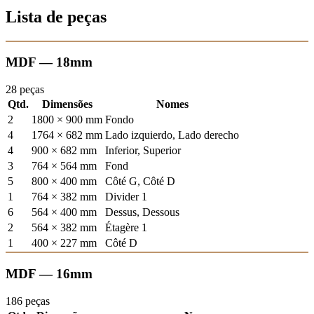
Lista de peças
MDF — 18mm
28 peças
Qtd.
Dimensões
Nomes
2
1800 × 900 mm
Fondo
4
1764 × 682 mm
Lado izquierdo, Lado derecho
4
900 × 682 mm
Inferior, Superior
3
764 × 564 mm
Fond
5
800 × 400 mm
Côté G, Côté D
1
764 × 382 mm
Divider 1
6
564 × 400 mm
Dessus, Dessous
2
564 × 382 mm
Étagère 1
1
400 × 227 mm
Côté D
MDF — 16mm
186 peças