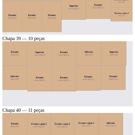
410×255
Estante
Superior
454×468 ↻
454×468 ↻
Trasera cajón 1
Estante
Estante
Estante
410×255
368×584
368×584
368×584
Chapa 39 — 10 peças
Estante
Inferior
Superior
Superior
Estante
468×454
468×454
468×454
454×468 ↻
454×468 ↻
Inferior
Estante
Estante
Estante
Estante
468×454
468×454
454×468 ↻
454×468 ↻
454×468 ↻
Chapa 40 — 11 peças
Inferior
Frente cajón 2
Estante
Frente cajón 1
Frente cajón 2
454×428 ↻
462×432
468×454
433×462 ↻
432×462 ↻