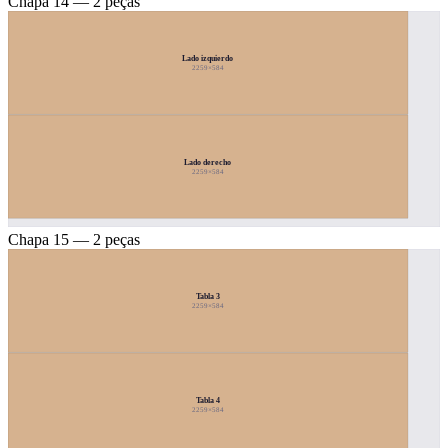
Chapa 14 — 2 peças
Lado izquierdo
2259×584
Lado derecho
2259×584
Chapa 15 — 2 peças
Tabla 3
2259×584
Tabla 4
2259×584