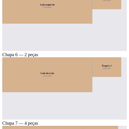
564×400
Lado izquierdo
1764×682
Chapa 6 — 2 peças
Étagère 1
564×382
Lado derecho
1764×682
Chapa 7 — 4 peças