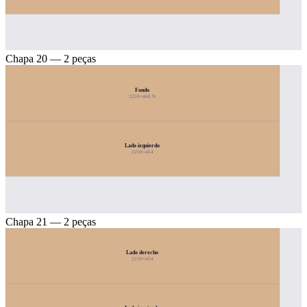
Chapa 20 — 2 peças
Fondo
2259×460 ↻
Lado izquierdo
2259×454
Chapa 21 — 2 peças
Lado derecho
2259×454