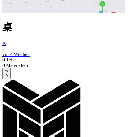
桌
K
k.
vor 4 Wochen
0
Teile
0
Materialien
0