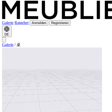
Galerie
Ratgeber
Anmelden
Registrieren
DE
Galerie
/
桌