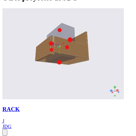
RACK
J
JDG