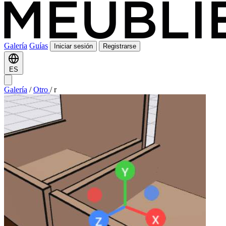
Galería
Guías
Iniciar sesión
Registrarse
ES
Galería
/
Otro
/
r