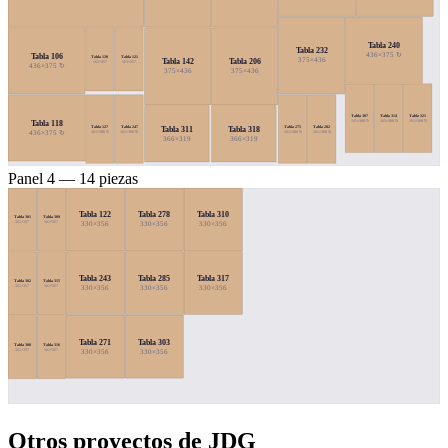
Tabla 240
Tabla 232
436×375 ↻
Tabla 106
Tabla 120
Tabla 121
375×436
Tabla 142
Tabla 206
161×357
161×357
436×375 ↻
375×436
375×436
Tabla 307
Tabla 314
Tabla 321
Tabla 118
161×388 ↻
161×388 ↻
161×388 ↻
Tabla 127
Tabla 247
Tabla 275
Tabla 282
Tabla 311
Tabla 318
436×375 ↻
161×388 ↻
161×388 ↻
161×388 ↻
161×388 ↻
366×319
366×319
Panel 4 — 14 piezas
Tabla 122
Tabla 278
Tabla 310
Tabla 301
Tabla 309
161×357
161×357
330×356
330×356
330×356
Tabla 243
Tabla 285
Tabla 317
Tabla 302
Tabla 315
330×356
330×356
330×356
161×357
161×357
Tabla 271
Tabla 303
Tabla 308
Tabla 316
330×356
330×356
161×357
161×357
Otros proyectos de JDG