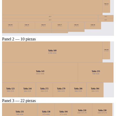
Tabla 242
161×357
Tabla 234
Tabla 233
2092×70 ↻
334×70 ↻
Tabla 293
Tabla 235
2092×70 ↻
333×70 ↻
Tabla 269
Tabla 270
Tabla 276
Tabla 277
Tabla 283
Tabla 284
357×161 ↻
357×161 ↻
357×161 ↻
357×161 ↻
357×161 ↻
357×161 ↻
Panel 2 — 10 piezas
Tabla 289
Tabla 169
161×388 ↻
2190×456
Tabla 143
Tabla 155
1655×436
768×436
Tabla 123
Tabla 244
Tabla 272
Tabla 279
Tabla 286
Tabla 304
366×319
366×319
366×319
366×319
366×319
366×319
Panel 3 — 22 piezas
Tabla 218
Tabla 230
Tabla 231
Tabla 130
Tabla 194
436×375 ↻
436×375 ↻
768×436
375×436
375×436