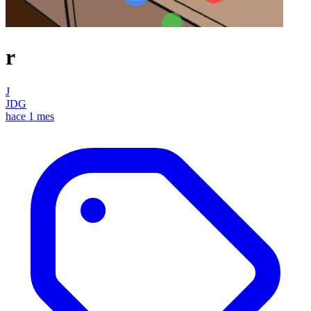
r
J
JDG
hace 1 mes