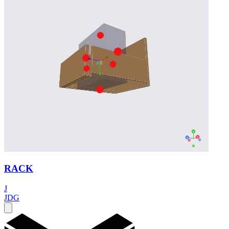
RACK
J
JDG