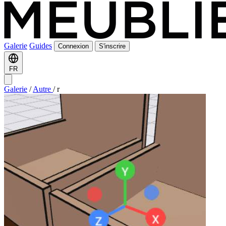
Galerie
Guides
Connexion
S'inscrire
FR
Galerie
/
Autre
/
r