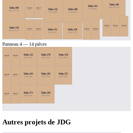
Tabla 240
Tabla 232
436×375 ↻
Tabla 106
Tabla 120
Tabla 121
375×436
Tabla 142
Tabla 206
161×357
161×357
436×375 ↻
375×436
375×436
Tabla 307
Tabla 314
Tabla 321
Tabla 118
161×388 ↻
161×388 ↻
161×388 ↻
Tabla 127
Tabla 247
Tabla 275
Tabla 282
Tabla 311
Tabla 318
436×375 ↻
161×388 ↻
161×388 ↻
161×388 ↻
161×388 ↻
366×319
366×319
Panneau 4 — 14 pièces
Tabla 122
Tabla 278
Tabla 310
Tabla 301
Tabla 309
161×357
161×357
330×356
330×356
330×356
Tabla 243
Tabla 285
Tabla 317
Tabla 302
Tabla 315
330×356
330×356
330×356
161×357
161×357
Tabla 271
Tabla 303
Tabla 308
Tabla 316
330×356
330×356
161×357
161×357
Autres projets de JDG