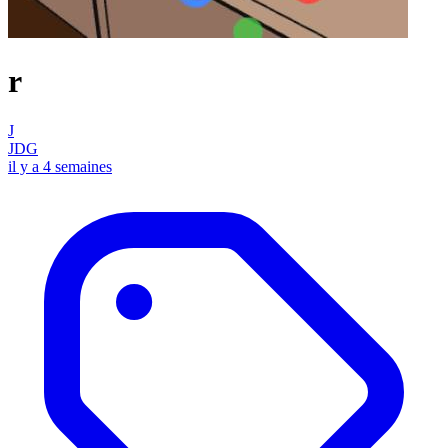
r
J
JDG
il y a 4 semaines