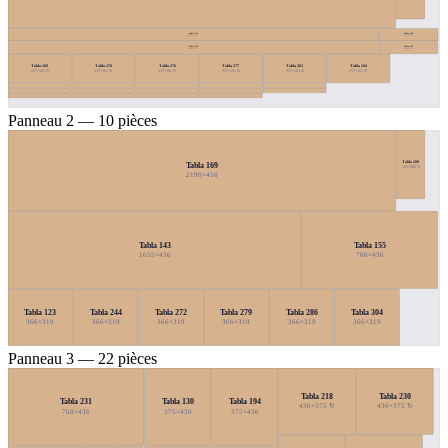
Tabla 234
Tabla 233
2092×70 ↻
334×70 ↻
Tabla 293
Tabla 235
2092×70 ↻
333×70 ↻
Tabla 269
Tabla 270
Tabla 276
Tabla 277
Tabla 283
Tabla 284
357×161 ↻
357×161 ↻
357×161 ↻
357×161 ↻
357×161 ↻
357×161 ↻
Panneau 2 — 10 pièces
Tabla 289
Tabla 169
161×388 ↻
2190×456
Tabla 143
Tabla 155
1655×436
768×436
Tabla 123
Tabla 244
Tabla 272
Tabla 279
Tabla 286
Tabla 304
366×319
366×319
366×319
366×319
366×319
366×319
Panneau 3 — 22 pièces
Tabla 218
Tabla 230
Tabla 231
Tabla 130
Tabla 194
436×375 ↻
436×375 ↻
768×436
375×436
375×436