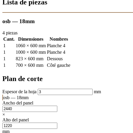
Lista de piezas
osb — 18mm
4 piezas
Cant.
Dimensiones
Nombres
1
1060 × 600 mm
Planche 4
1
1000 × 600 mm
Planche 4
1
823 × 600 mm
Dessous
1
700 × 600 mm
Côté gauche
Plan de corte
Espesor de la hoja
mm
osb — 18mm
Ancho del panel
×
Alto del panel
mm