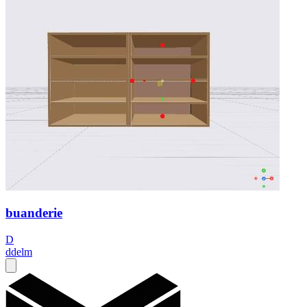
buanderie
D
ddelm