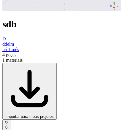
sdb
D
ddelm
há 1 mês
4
peças
1
materiais
Importar para meus projetos
0