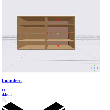
buanderie
D
ddelm