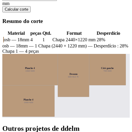
mm
Calcular corte
Resumo do corte
Material
peças
Qtd.
Format
Desperdício
osb — 18mm
4
1
Chapa 2440×1220 mm
28%
osb — 18mm
— 1 Chapa (2440 × 1220 mm) — Desperdício : 28%
Chapa 1 — 4 peças
Planche 4
Côté gauche
1060×600
700×600
Dessous
600×823 ↻
Planche 4
1000×600
Outros projetos de ddelm