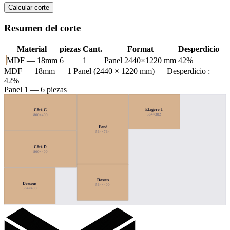
Calcular corte
Resumen del corte
Material
piezas
Cant.
Format
Desperdicio
MDF — 18mm
6
1
Panel 2440×1220 mm
42%
MDF — 18mm
— 1 Panel (2440 × 1220 mm) — Desperdicio :
42%
Panel 1 — 6 piezas
Étagère 1
Côté G
564×382
800×400
Fond
564×764
Côté D
800×400
Dessus
Dessous
564×400
564×400