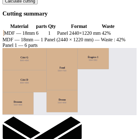
Calculate cutting
Cutting summary
Material
parts
Qty
Format
Waste
MDF — 18mm
6
1
Panel 2440×1220 mm
42%
MDF — 18mm
— 1 Panel (2440 × 1220 mm) — Waste : 42%
Panel 1 — 6 parts
Étagère 1
Côté G
564×382
800×400
Fond
564×764
Côté D
800×400
Dessus
Dessous
564×400
564×400