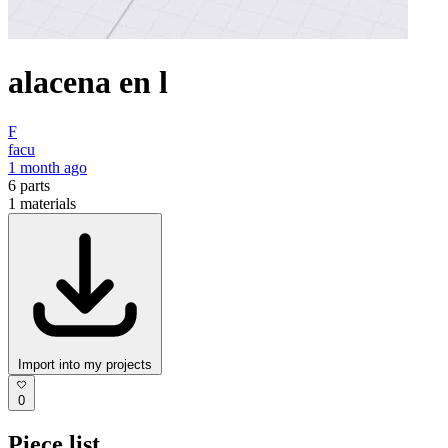
alacena en l
F
facu
1 month ago
6
parts
1
materials
Import into my projects
0
Piece list