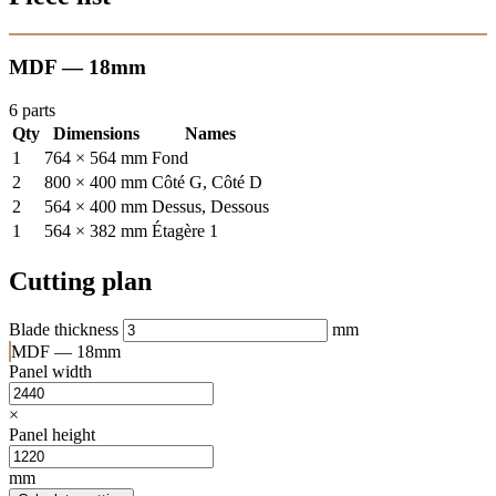
MDF — 18mm
6 parts
Qty
Dimensions
Names
1
764 × 564 mm
Fond
2
800 × 400 mm
Côté G, Côté D
2
564 × 400 mm
Dessus, Dessous
1
564 × 382 mm
Étagère 1
Cutting plan
Blade thickness
mm
MDF — 18mm
Panel width
×
Panel height
mm