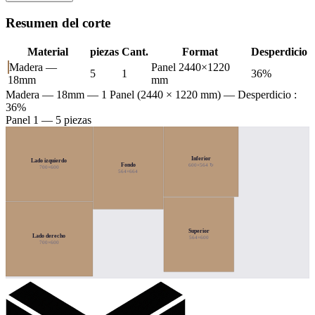
Resumen del corte
Material
piezas
Cant.
Format
Desperdicio
Madera —
Panel 2440×1220
5
1
36%
18mm
mm
Madera — 18mm
— 1 Panel (2440 × 1220 mm) — Desperdicio :
36%
Panel 1 — 5 piezas
Inferior
Lado izquierdo
Fondo
600×564 ↻
700×600
564×664
Superior
Lado derecho
564×600
700×600