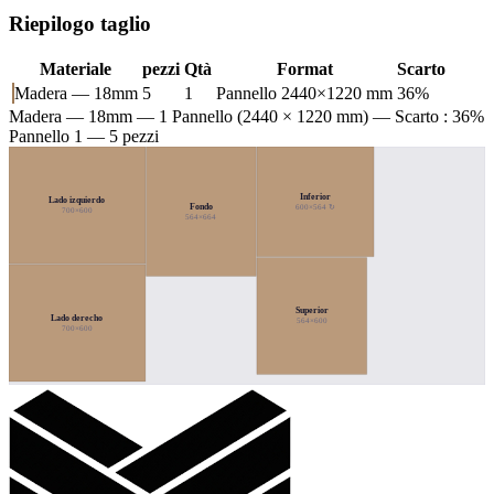
Riepilogo taglio
Materiale
pezzi
Qtà
Format
Scarto
Madera — 18mm
5
1
Pannello 2440×1220 mm
36%
Madera — 18mm
— 1 Pannello (2440 × 1220 mm) — Scarto : 36%
Pannello 1 — 5 pezzi
Inferior
Lado izquierdo
Fondo
600×564 ↻
700×600
564×664
Superior
Lado derecho
564×600
700×600