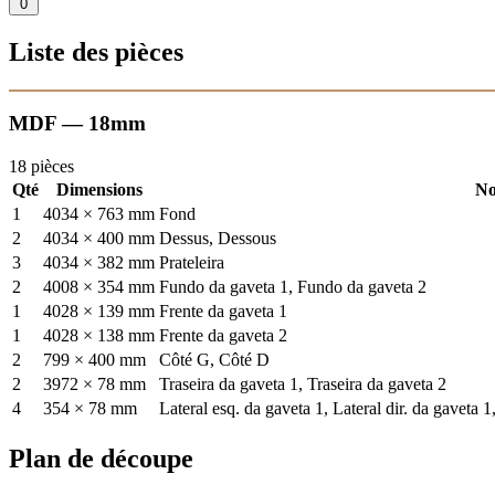
0
Liste des pièces
MDF — 18mm
18 pièces
Qté
Dimensions
N
1
4034 × 763 mm
Fond
2
4034 × 400 mm
Dessus, Dessous
3
4034 × 382 mm
Prateleira
2
4008 × 354 mm
Fundo da gaveta 1, Fundo da gaveta 2
1
4028 × 139 mm
Frente da gaveta 1
1
4028 × 138 mm
Frente da gaveta 2
2
799 × 400 mm
Côté G, Côté D
2
3972 × 78 mm
Traseira da gaveta 1, Traseira da gaveta 2
4
354 × 78 mm
Lateral esq. da gaveta 1, Lateral dir. da gaveta 1
Plan de découpe