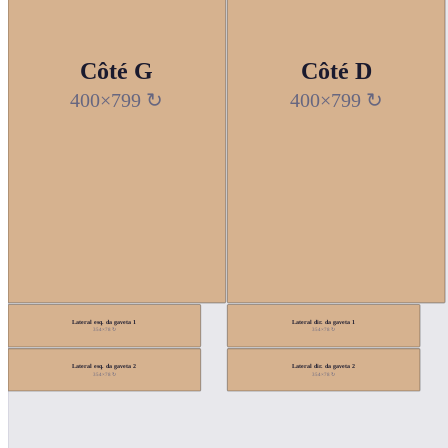
Côté G
Côté D
400×799 ↻
400×799 ↻
Lateral esq. da gaveta 1
Lateral dir. da gaveta 1
354×78 ↻
354×78 ↻
Lateral esq. da gaveta 2
Lateral dir. da gaveta 2
354×78 ↻
354×78 ↻